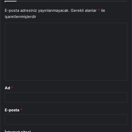
E-posta adresiniz yayınlanmayacak.
Gerekli alanlar
*
ile
işaretlenmişlerdir
Y
o
r
u
m
*
Ad
*
E-posta
*
İnternet sitesi