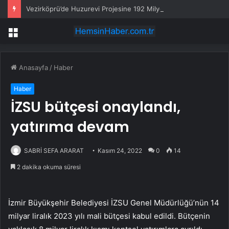
Vezirköprü’de Huzurevi Projesine 192 Milyon TL Destek
Menü
Anasayfa
/
Haber
Haber
İZSU bütçesi onaylandı,
yatırıma devam
SABRİ SEFA ARARAT
Kasım 24, 2022
0
14
2 dakika okuma süresi
İzmir Büyükşehir Belediyesi İZSU Genel Müdürlüğü’nün 14
milyar liralık 2023 yılı mali bütçesi kabul edildi. Bütçenin