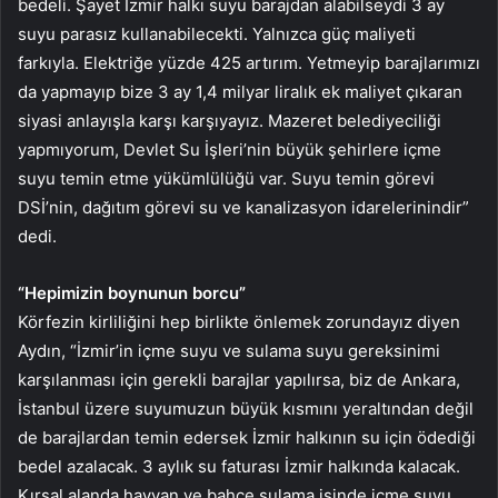
bedeli. Şayet İzmir halkı suyu barajdan alabilseydi 3 ay
suyu parasız kullanabilecekti. Yalnızca güç maliyeti
farkıyla. Elektriğe yüzde 425 artırım. Yetmeyip barajlarımızı
da yapmayıp bize 3 ay 1,4 milyar liralık ek maliyet çıkaran
siyasi anlayışla karşı karşıyayız. Mazeret belediyeciliği
yapmıyorum, Devlet Su İşleri’nin büyük şehirlere içme
suyu temin etme yükümlülüğü var. Suyu temin görevi
DSİ’nin, dağıtım görevi su ve kanalizasyon idarelerinindir”
dedi.
“Hepimizin boynunun borcu”
Körfezin kirliliğini hep birlikte önlemek zorundayız diyen
Aydın, “İzmir’in içme suyu ve sulama suyu gereksinimi
karşılanması için gerekli barajlar yapılırsa, biz de Ankara,
İstanbul üzere suyumuzun büyük kısmını yeraltından değil
de barajlardan temin edersek İzmir halkının su için ödediği
bedel azalacak. 3 aylık su faturası İzmir halkında kalacak.
Kırsal alanda hayvan ve bahçe sulama işinde içme suyu