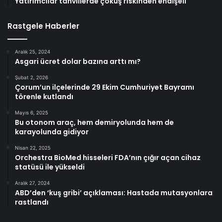
Yatırımcılar tahvillerde çöküş riskinden endişeli
Rastgele Haberler
Aralık 25, 2024
Asgari ücret dolar bazına arttı mı?
Şubat 2, 2026
Çorum’un ilçelerinde 29 Ekim Cumhuriyet Bayramı
törenle kutlandı
Mayıs 6, 2025
Bu otonom araç, hem demiryolunda hem de
karayolunda gidiyor
Nisan 22, 2025
Orchestra BioMed hisseleri FDA’nın çığır açan cihaz
statüsü ile yükseldi
Aralık 27, 2024
ABD’den ‘kuş gribi’ açıklaması: Hastada mutasyonlara
rastlandı