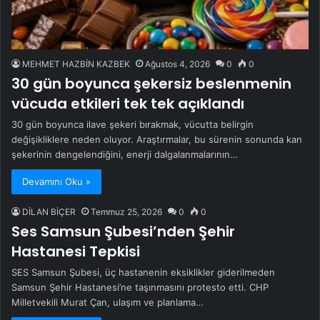
MEHMET HAZBİN KAZBEK
Ağustos 4, 2026
0
0
30 gün boyunca şekersiz beslenmenin
vücuda etkileri tek tek açıklandı
30 gün boyunca ilave şekeri bırakmak, vücutta belirgin
değişikliklere neden oluyor. Araştırmalar, bu sürenin sonunda kan
şekerinin dengelendiğini, enerji dalgalanmalarının…
Devamını Oku »
DİLAN BİÇER
Temmuz 25, 2026
0
0
Ses Samsun Şubesi’nden Şehir
Hastanesi Tepkisi
SES Samsun Şubesi, üç hastanenin eksiklikler giderilmeden
Samsun Şehir Hastanesi’ne taşınmasını protesto etti. CHP
Milletvekili Murat Çan, ulaşım ve planlama…