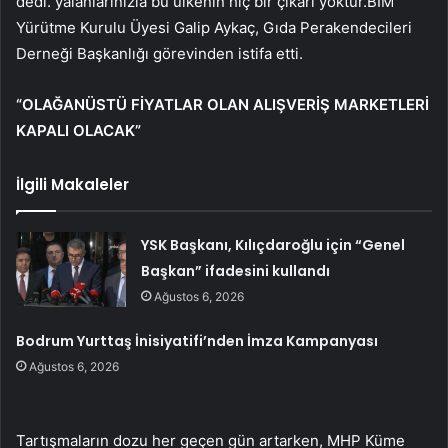
dedi. yalanlarınızla bu ülkenin hiç bir çıkarı yoktur.BİM
Yürütme Kurulu Üyesi Galip Aykaç, Gıda Perakendecileri
Derneği Başkanlığı görevinden istifa etti.
“OLAĞANÜSTÜ FİYATLAR OLAN ALIŞVERİŞ MARKETLERİ
KAPALI OLACAK”
İlgili Makaleler
YSK Başkanı, Kılıçdaroğlu için “Genel
Başkan” ifadesini kullandı
Ağustos 6, 2026
Bodrum Yurttaş İnisiyatifi’nden İmza Kampanyası
Ağustos 6, 2026
Tartışmaların dozu her geçen gün artarken, MHP Küme