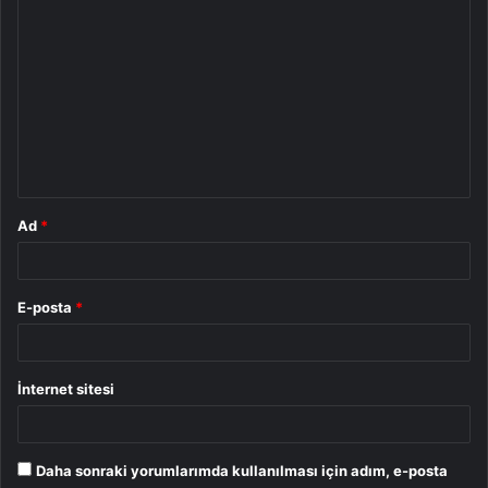
Y
o
r
u
m
*
Ad
*
E-posta
*
İnternet sitesi
Daha sonraki yorumlarımda kullanılması için adım, e-posta