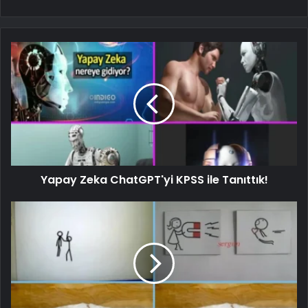
Yapay Zeka ChatGPT'yi KPSS ile Tanıttık!