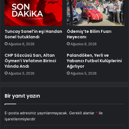
Tuncay Sonel’in eşi Handan
Ödemiş’te Bilim Fuarı
Sonel tutuklandı
Heyecanı
Ağustos 6, 2026
Ağustos 6, 2026
CHP Sözcüsü Sarı, Altan
Palandöken, Yerli ve
Öymen’i Vefatının Birinci
Yabancı Futbol Kulüplerini
Yılında Andı
Ağırlıyor
Ağustos 5, 2026
Ağustos 5, 2026
Bir yanıt yazın
E-posta adresiniz yayınlanmayacak.
Gerekli alanlar
*
ile
işaretlenmişlerdir