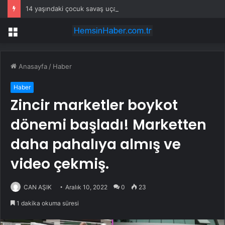
14 yaşındaki çocuk savaş uçaklarını alarma geçirdi
Menü
Anasayfa
/
Haber
Haber
Zincir marketler boykot
dönemi başladı! Marketten
daha pahalıya almış ve
video çekmiş.
CAN AŞIK
Aralık 10, 2022
0
23
1 dakika okuma süresi