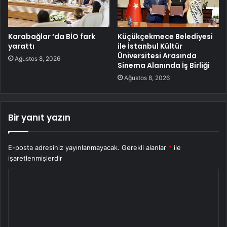
Karabağlar ‘da BİO fark
Küçükçekmece Belediyesi
yarattı
ile İstanbul Kültür
Üniversitesi Arasında
Ağustos 8, 2026
Sinema Alanında İş Birliği
Ağustos 8, 2026
Bir yanıt yazın
E-posta adresiniz yayınlanmayacak.
Gerekli alanlar
*
ile
işaretlenmişlerdir
Y
o
r
u