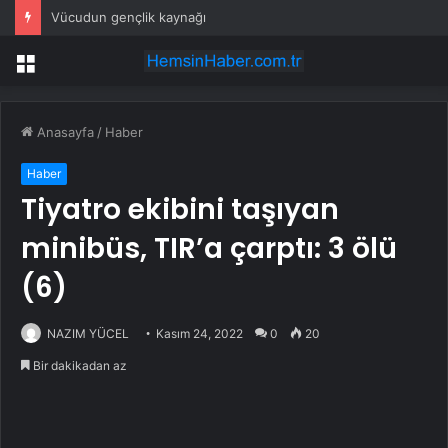
Vücudun gençlik kaynağı
Menü
Anasayfa
/
Haber
Haber
Tiyatro ekibini taşıyan
minibüs, TIR’a çarptı: 3 ölü
(6)
NAZIM YÜCEL
Kasım 24, 2022
0
20
Bir dakikadan az