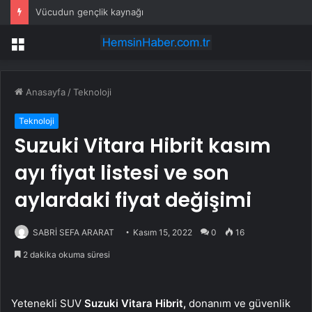
Vücudun gençlik kaynağı
Menü
Anasayfa
/
Teknoloji
Teknoloji
Suzuki Vitara Hibrit kasım
ayı fiyat listesi ve son
aylardaki fiyat değişimi
SABRİ SEFA ARARAT
Kasım 15, 2022
0
16
2 dakika okuma süresi
Yetenekli SUV
Suzuki Vitara Hibrit,
donanım ve güvenlik