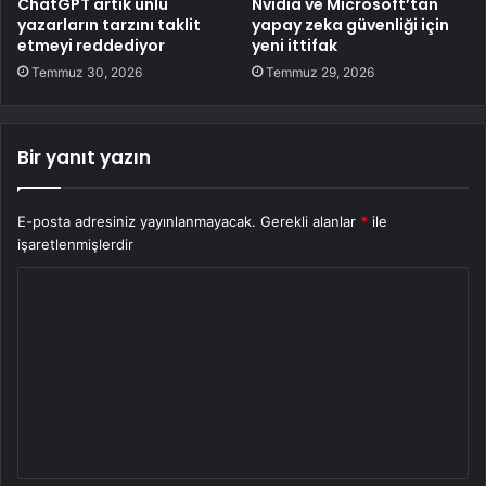
ChatGPT artık ünlü
Nvidia ve Microsoft’tan
yazarların tarzını taklit
yapay zeka güvenliği için
etmeyi reddediyor
yeni ittifak
Temmuz 30, 2026
Temmuz 29, 2026
Bir yanıt yazın
E-posta adresiniz yayınlanmayacak.
Gerekli alanlar
*
ile
işaretlenmişlerdir
Y
o
r
u
m
*