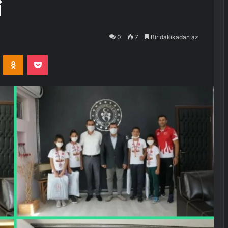
i
0
7
Bir dakikadan az
VKontakte
Odnoklassniki
Pocket