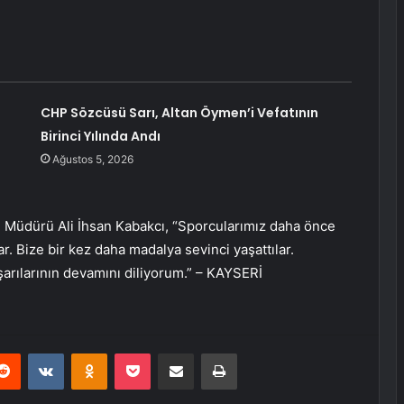
CHP Sözcüsü Sarı, Altan Öymen’i Vefatının
Birinci Yılında Andı
Ağustos 5, 2026
l Müdürü Ali İhsan Kabakcı, “Sporcularımız daha önce
ar. Bize bir kez daha madalya sevinci yaşattılar.
şarılarının devamını diliyorum.” – KAYSERİ
erest
Reddit
VKontakte
Odnoklassniki
Pocket
E-Posta ile paylaş
Yazdır