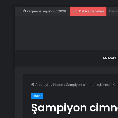
Ödemi
Perşembe, Ağustos 6 2026
Son Dakika Haberleri
ANASAY
Anasayfa
/
Haber
/
Şampiyon cimnastikçilerden Kaba
Haber
Şampiyon cimna