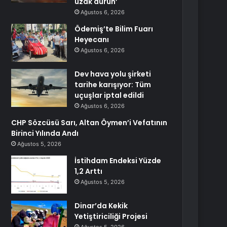
uzak durun’
Ağustos 6, 2026
Ödemiş’te Bilim Fuarı
Heyecanı
Ağustos 6, 2026
Dev hava yolu şirketi
tarihe karışıyor: Tüm
uçuşlar iptal edildi
Ağustos 6, 2026
CHP Sözcüsü Sarı, Altan Öymen’i Vefatının
Birinci Yılında Andı
Ağustos 5, 2026
İstihdam Endeksi Yüzde
1,2 Arttı
Ağustos 5, 2026
Dinar’da Kekik
Yetiştiriciliği Projesi