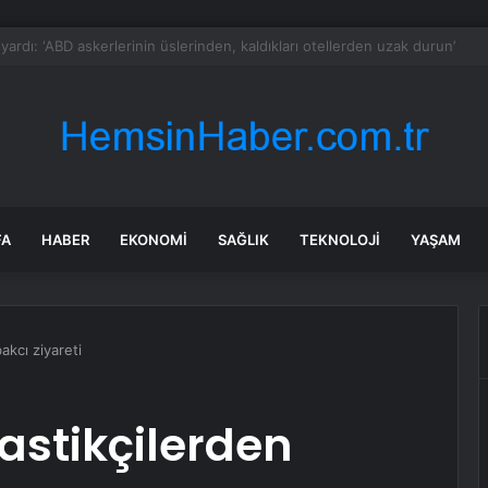
ş’te Bilim Fuarı Heyecanı
FA
HABER
EKONOMI
SAĞLIK
TEKNOLOJI
YAŞAM
kcı ziyareti
stikçilerden