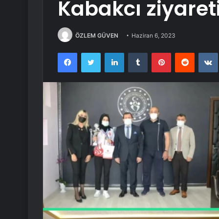
Kabakcı ziyaret
ÖZLEM GÜVEN
Haziran 6, 2023
Facebook
Twitter
LinkedIn
Tumblr
Pinterest
Reddit