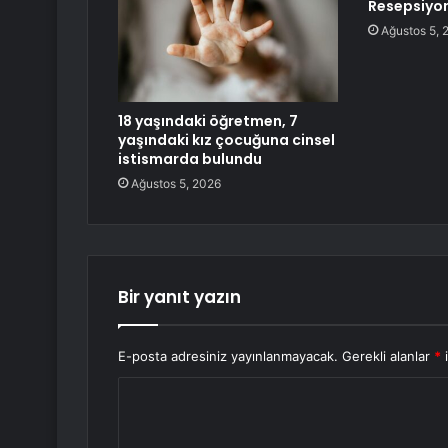
Resepsiyo
Ağustos 5, 
18 yaşındaki öğretmen, 7
yaşındaki kız çocuğuna cinsel
istismarda bulundu
Ağustos 5, 2026
Bir yanıt yazın
E-posta adresiniz yayınlanmayacak.
Gerekli alanlar
*
i
Y
o