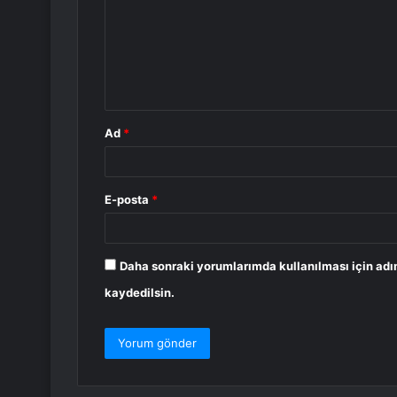
r
u
m
*
Ad
*
E-posta
*
Daha sonraki yorumlarımda kullanılması için adı
kaydedilsin.