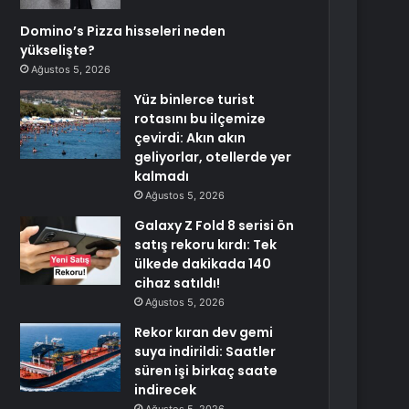
Domino’s Pizza hisseleri neden
yükselişte?
Ağustos 5, 2026
Yüz binlerce turist
rotasını bu ilçemize
çevirdi: Akın akın
geliyorlar, otellerde yer
kalmadı
Ağustos 5, 2026
Galaxy Z Fold 8 serisi ön
satış rekoru kırdı: Tek
ülkede dakikada 140
cihaz satıldı!
Ağustos 5, 2026
Rekor kıran dev gemi
suya indirildi: Saatler
süren işi birkaç saate
indirecek