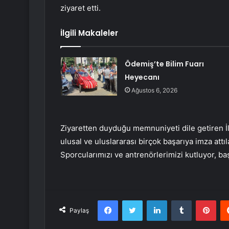
ziyaret etti.
İlgili Makaleler
Ödemiş’te Bilim Fuarı
Heyecanı
Ağustos 6, 2026
Ziyaretten duyduğu memnuniyeti dile getiren İ
ulusal ve uluslararası birçok başarıya imza attıl
Sporcularımızı ve antrenörlerimizi kutluyor, ba
Facebook
Twitter
LinkedIn
Tumblr
Pint
Paylaş