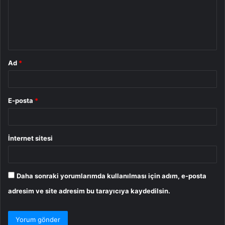
u
m
*
Ad
*
E-posta
*
İnternet sitesi
Daha sonraki yorumlarımda kullanılması için adım, e-posta
adresim ve site adresim bu tarayıcıya kaydedilsin.