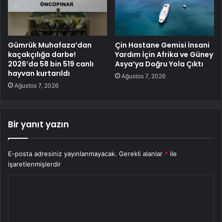
Gümrük Muhafaza’dan
Çin Hastane Gemisi İnsani
kaçakçılığa darbe!
Yardım İçin Afrika ve Güney
2026’da 58 bin 519 canlı
Asya’ya Doğru Yola Çıktı
hayvan kurtarıldı
Ağustos 7, 2026
Ağustos 7, 2026
Bir yanıt yazın
E-posta adresiniz yayınlanmayacak.
Gerekli alanlar
*
ile
işaretlenmişlerdir
Y
o
r