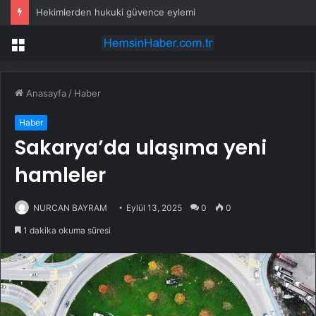
Hekimlerden hukuki güvence eylemi
Menü
Anasayfa
/
Haber
Haber
Sakarya’da ulaşıma yeni
hamleler
NURCAN BAYRAM
Eylül 13, 2025
0
0
1 dakika okuma süresi