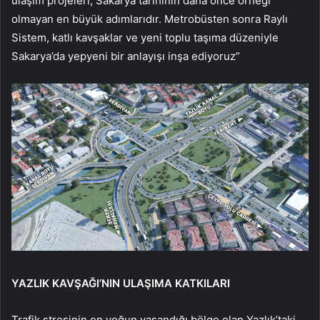
ulaşım projeleri, Sakarya tarihinin daha önce örneği
olmayan en büyük adımlarıdır. Metrobüsten sonra Raylı
Sistem, katlı kavşaklar ve yeni toplu taşıma düzeniyle
Sakarya’da yepyeni bir anlayışı inşa ediyoruz”
YAZLIK KAVŞAĞI’NIN ULAŞIMA KATKILARI
Trafik stresinin en yoğun yaşandığı bölge olan Yazlık’taki