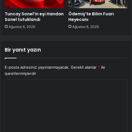
Tuncay Sonel’in eşi Handan
Ödemiş’te Bilim Fuarı
Sonel tutuklandı
Heyecanı
Ağustos 6, 2026
Ağustos 6, 2026
Bir yanıt yazın
E-posta adresiniz yayınlanmayacak.
Gerekli alanlar
*
ile
işaretlenmişlerdir
Y
o
r
u
m
*