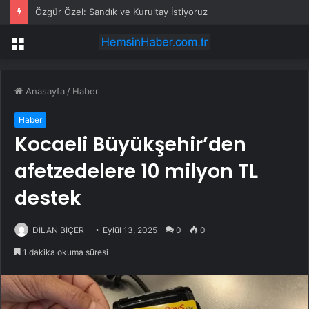
Özgür Özel: Sandık ve Kurultay İstiyoruz
Menü
Anasayfa
/
Haber
Haber
Kocaeli Büyükşehir’den
afetzedelere 10 milyon TL
destek
DİLAN BİÇER
Eylül 13, 2025
0
0
1 dakika okuma süresi