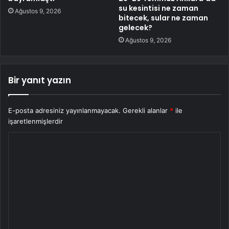
su kesintisi ne zaman
Ağustos 9, 2026
bitecek, sular ne zaman
gelecek?
Ağustos 9, 2026
Bir yanıt yazın
E-posta adresiniz yayınlanmayacak.
Gerekli alanlar
*
ile
işaretlenmişlerdir
Y
o
r
u
m
*