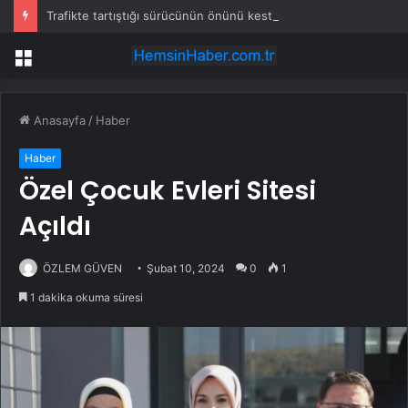
Trafikte tartıştığı sürücünün önünü kesti: Kafanı keserim
Menü
Anasayfa
/
Haber
Haber
Özel Çocuk Evleri Sitesi
Açıldı
ÖZLEM GÜVEN
Şubat 10, 2024
0
1
1 dakika okuma süresi