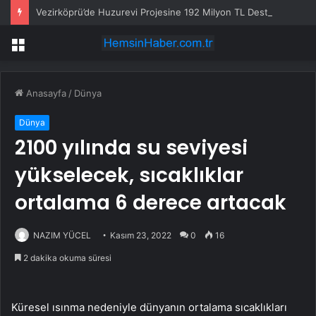
Vezirköprü’de Huzurevi Projesine 192 Milyon TL Destek
Menü
Anasayfa
/
Dünya
Dünya
2100 yılında su seviyesi
yükselecek, sıcaklıklar
ortalama 6 derece artacak
NAZIM YÜCEL
Kasım 23, 2022
0
16
2 dakika okuma süresi
Küresel ısınma nedeniyle dünyanın ortalama sıcaklıkları