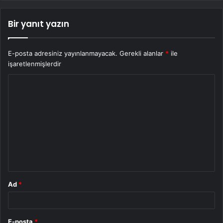
Bir yanıt yazın
E-posta adresiniz yayınlanmayacak.
Gerekli alanlar
*
ile
işaretlenmişlerdir
Y
o
r
u
m
*
Ad
*
E-posta
*