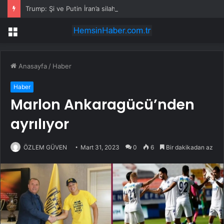
Trump: Şi ve Putin İran’a silah satmayacaklarını söyledi
Menü
Anasayfa
/
Haber
Haber
Marlon Ankaragücü’nden
ayrılıyor
ÖZLEM GÜVEN
Mart 31, 2023
0
6
Bir dakikadan az