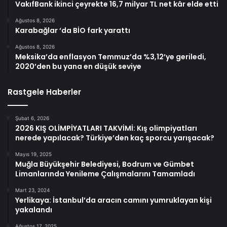
VakıfBank ikinci çeyrekte 16,7 milyar TL net kâr elde etti
Ağustos 8, 2026
Karabağlar ‘da BİO fark yarattı
Ağustos 8, 2026
Meksika’da enflasyon Temmuz’da %3,12’ye geriledi,
2020’den bu yana en düşük seviye
Rastgele Haberler
Şubat 6, 2026
2026 KIŞ OLİMPİYATLARI TAKVİMİ: Kış olimpiyatları
nerede yapılacak? Türkiye’den kaç sporcu yarışacak?
Mayıs 19, 2025
Muğla Büyükşehir Belediyesi, Bodrum ve Gümbet
Limanlarında Yenileme Çalışmalarını Tamamladı
Mart 23, 2024
Yerlikaya: İstanbul’da aracın camını yumruklayan kişi
yakalandı
Ağustos 17, 2025