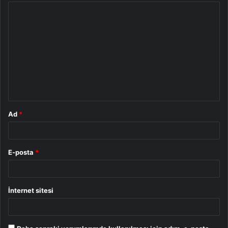
Y
o
r
u
m
*
Ad
*
E-posta
*
İnternet sitesi