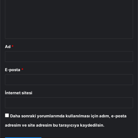
r
u
m
*
Ad
*
E-posta
*
İnternet sitesi
Daha sonraki yorumlarımda kullanılması için adım, e-posta
adresim ve site adresim bu tarayıcıya kaydedilsin.