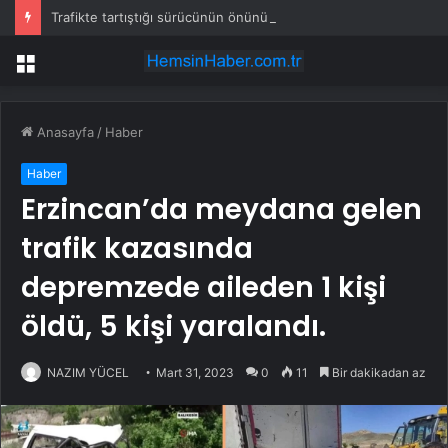
Trafikte tartıştığı sürücünün önünü kesti: Kafanı keserim
Menü
Anasayfa
/
Haber
Haber
Erzincan’da meydana gelen
trafik kazasında
depremzede aileden 1 kişi
öldü, 5 kişi yaralandı.
NAZIM YÜCEL
Mart 31, 2023
0
11
Bir dakikadan az