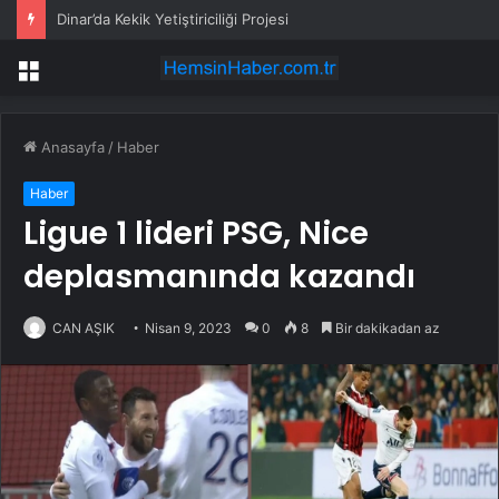
Dinar’da Kekik Yetiştiriciliği Projesi
Menü
Anasayfa
/
Haber
Haber
Ligue 1 lideri PSG, Nice
deplasmanında kazandı
CAN AŞIK
Nisan 9, 2023
0
8
Bir dakikadan az