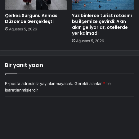
Çerkes Sürgünü Anması
Yüz binlerce turist rotasını
Düzce’de Gerçekleşti
bu ilçemize çevirdi: Akın
akın geliyorlar, otellerde
Ağustos 5, 2026
yer kalmadı
Ağustos 5, 2026
Bir yanıt yazın
E-posta adresiniz yayınlanmayacak.
Gerekli alanlar
*
ile
işaretlenmişlerdir
Y
o
r
u
m