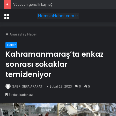
Vücudun gençlik kaynağı
Menü
Anasayfa
/
Haber
Haber
Kahramanmaraş’ta enkaz
sonrası sokaklar
temizleniyor
SABRİ SEFA ARARAT
Şubat 23, 2023
0
5
Bir dakikadan az