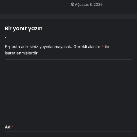
Ağustos 8, 2026
Bir yanıt yazın
E-posta adresiniz yayınlanmayacak.
Gerekli alanlar
*
ile
işaretlenmişlerdir
Y
o
r
u
m
*
Ad
*