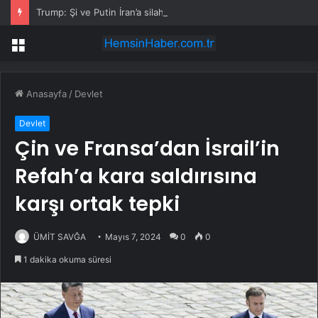
Trump: Şi ve Putin İran’a silah satmayacaklarını söyledi
Menü
Anasayfa
/
Devlet
Devlet
Çin ve Fransa’dan İsrail’in
Refah’a kara saldırısına
karşı ortak tepki
ÜMİT SAVĞA
Mayıs 7, 2024
0
0
1 dakika okuma süresi