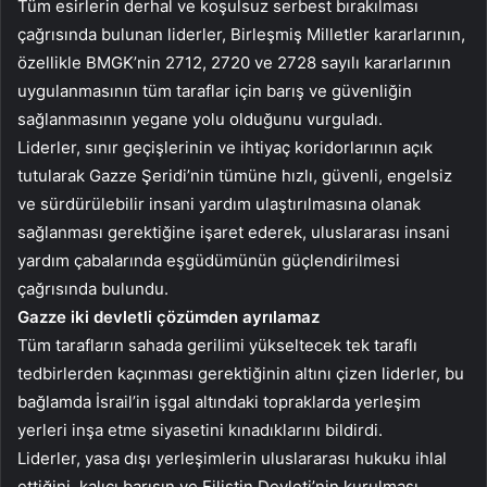
Tüm esirlerin derhal ve koşulsuz serbest bırakılması
çağrısında bulunan liderler, Birleşmiş Milletler kararlarının,
özellikle BMGK’nin 2712, 2720 ve 2728 sayılı kararlarının
uygulanmasının tüm taraflar için barış ve güvenliğin
sağlanmasının yegane yolu olduğunu vurguladı.
Liderler, sınır geçişlerinin ve ihtiyaç koridorlarının açık
tutularak Gazze Şeridi’nin tümüne hızlı, güvenli, engelsiz
ve sürdürülebilir insani yardım ulaştırılmasına olanak
sağlanması gerektiğine işaret ederek, uluslararası insani
yardım çabalarında eşgüdümünün güçlendirilmesi
çağrısında bulundu.
Gazze iki devletli çözümden ayrılamaz
Tüm tarafların sahada gerilimi yükseltecek tek taraflı
tedbirlerden kaçınması gerektiğinin altını çizen liderler, bu
bağlamda İsrail’in işgal altındaki topraklarda yerleşim
yerleri inşa etme siyasetini kınadıklarını bildirdi.
Liderler, yasa dışı yerleşimlerin uluslararası hukuku ihlal
ettiğini, kalıcı barışın ve Filistin Devleti’nin kurulması