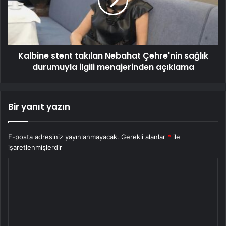
Kalbine stent takılan Nebahat Çehre'nin sağlık
durumuyla ilgili menajerinden açıklama
Bir yanıt yazın
E-posta adresiniz yayınlanmayacak.
Gerekli alanlar
*
ile
işaretlenmişlerdir
Y
o
r
u