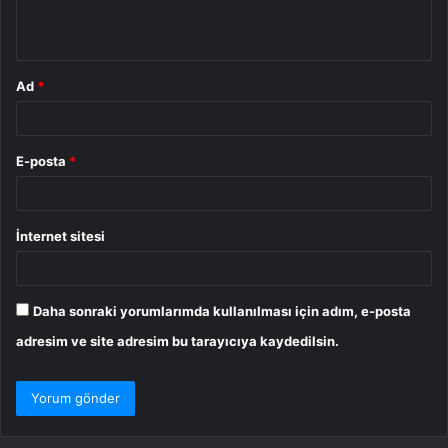
m
*
Ad
*
E-posta
*
İnternet sitesi
Daha sonraki yorumlarımda kullanılması için adım, e-posta
adresim ve site adresim bu tarayıcıya kaydedilsin.