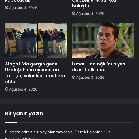
kapatacak!
Gebzelilerle parkta
buluştu
Ağustos 4, 2026
Ağustos 4, 2026
Alaçatı’da gergin gece:
İsmail Hacıoğlu’nun yeni
Uzak Şehir’in oyuncuları
dizisi belli oldu
tartıştı, sakinleştirmek zor
Ağustos 3, 2026
oldu
Ağustos 4, 2026
Bir yanıt yazın
E-posta adresiniz yayınlanmayacak.
Gerekli alanlar
*
ile
işaretlenmişlerdir