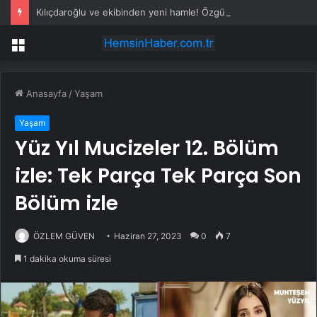
Kılıçdaroğlu ve ekibinden yeni hamle! Özgür Özel yönetiminin banka hesaplarına erişi kısıtlandı
Menü
Anasayfa
/
Yaşam
Yaşam
Yüz Yıl Mucizeler 12. Bölüm
izle: Tek Parça Tek Parça Son
Bölüm izle
ÖZLEM GÜVEN
Haziran 27, 2023
0
7
1 dakika okuma süresi