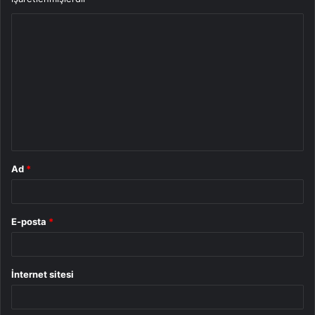
Y
o
r
u
m
*
Ad
*
E-posta
*
İnternet sitesi