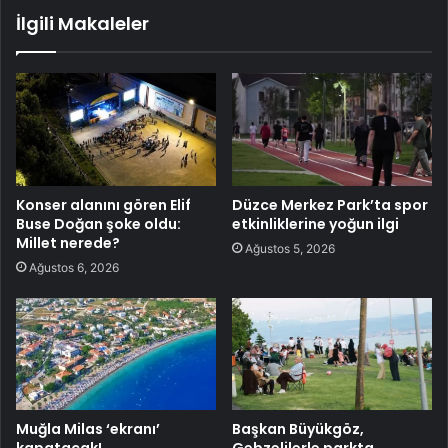
İlgili Makaleler
Konser alanını gören Elif
Düzce Merkez Park’ta spor
Buse Doğan şoke oldu:
etkinliklerine yoğun ilgi
Millet nerede?
Ağustos 5, 2026
Ağustos 6, 2026
Muğla Milas ‘ekranı’
Başkan Büyükgöz,