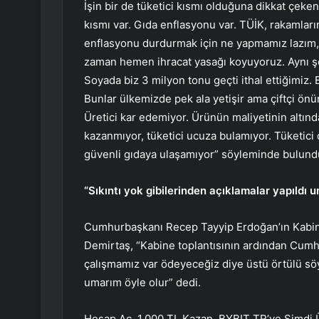
İşin bir de tüketici kısmı olduğuna dikkat çeken
kısmı var. Gıda enflasyonu var. TÜİK, rakamları
enflasyonu durdurmak için ne yapmamız lazım, ür
zaman hemen ihracat yasağı koyuyoruz. Aynı ş
Soyada biz 3 milyon tonu geçti ithal ettiğimiz.
Bunlar ülkemizde pek ala yetişir ama çiftçi ön
Üretici kar edemiyor. Ürünün maliyetinin altında
kazanmıyor, tüketici ucuza bulamıyor. Tüketici 
güvenli gıdaya ulaşamıyor” söyleminde bulund
“Sıkıntı yok gibilerinden açıklamalar yapıldı 
Cumhurbaşkanı Recep Tayyip Erdoğan’ın Kabine 
Demirtaş, “Kabine toplantısının ardından Cumhu
çalışmamız var ödeyeceğiz diye üstü örtülü söyl
umarım öyle olur” dedi.
Hesap Aç, 1.000 TL Kazan. BYBIT TR’ye Şimdi 