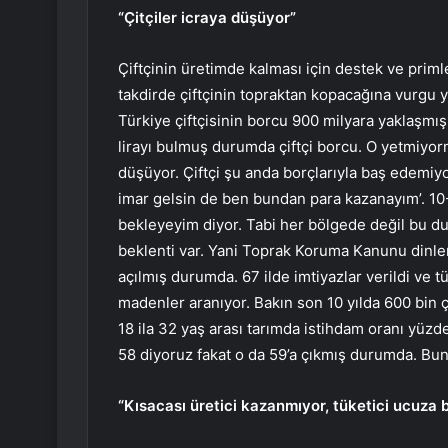
“Çitçiler icraya düşüyor”
Çiftçinin üretimde kalması için destek ve priml
takdirde çiftçinin topraktan kopacağına vurgu ya
Türkiye çiftçisinin borcu 900 milyara yaklaşmış.
lirayı bulmuş durumda çiftçi borcu. O yetmiyormu
düşüyor. Çiftçi şu anda borçlarıyla baş edemiy
imar gelsin de ben bundan para kazanayım’. 1
bekleyeyim diyor. Tabi her bölgede değil bu du
beklenti var. Yani Toprak Koruma Kanunu dinle
açılmış durumda. 67 ilde imtiyazlar verildi ve t
madenler aranıyor. Bakın son 10 yılda 600 bin çi
18 ila 32 yaş arası tarımda istihdam oranı yüzd
58 diyoruz fakat o da 59’a çıkmış durumda. Bun
“Kısacası üretici kazanmıyor, tüketici ucuza 