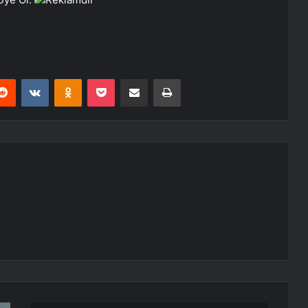
erest
Reddit
VKontakte
Odnoklassniki
Pocket
E-Posta ile paylaş
Yazdır