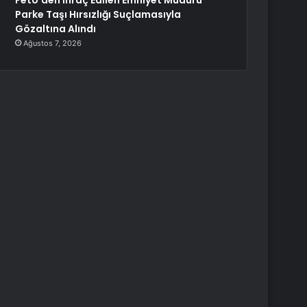
Fetö’den İhraç Edilen Emniyet Müdürü
Parke Taşı Hırsızlığı Suçlamasıyla
Gözaltına Alındı
Ağustos 7, 2026