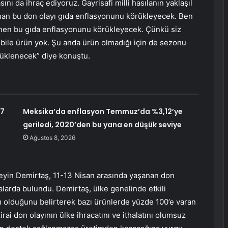
nı da ihraç ediyoruz. Gayrisafi milli hasılanın yaklaşıl
anan bu don olayı gıda enflasyonunu körükleyecek. Ben
nen bu gıda enflasyonunu körükleyecek. Çünkü siz
 bile ürün yok. Şu anda ürün olmadığı için de sezonu
rüklenecek” diye konuştu.
,7
Meksika’da enflasyon Temmuz’da %3,12’ye
geriledi, 2020’den bu yana en düşük seviye
Ağustos 8, 2026
eyin Demirtaş, 11-13 Nisan arasında yaşanan don
larda bulundu. Demirtaş, ülke genelinde etkili
ı olduğunu belirterek bazı ürünlerde yüzde 100’e varan
rai don olayının ülke ihracatını ve ithalatını olumsuz