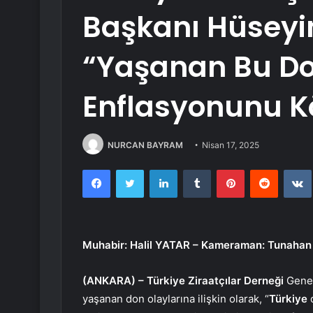
Başkanı Hüseyi
“Yaşanan Bu Do
Enflasyonunu K
NURCAN BAYRAM
Nisan 17, 2025
Facebook
Twitter
LinkedIn
Tumblr
Pinterest
Reddit
Muhabir: Halil YATAR – Kameraman: Tunaha
(ANKARA) –
Türkiye Ziraatçılar Derneği
Genel
yaşanan don olaylarına ilişkin olarak, “
Türkiye
o