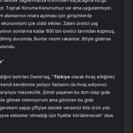
men destek sağlanmazsa üretimden kaçacağına vurgu
ılıyor. Toprak Koruma Kanunumuz var ama uygulanmıyor.
m alanlarının imara açılması için girişimlerde
ekonomisini çok ciddi etkiler. Zaten üretici yaş
lının sonlarına kadar 600 bin üretici tarımdan kopmuş,
edilmiş durumda. Bunlar resmi rakamlar. Böyle giderse
ulundu.
k”
iğini belirten Demirtaş, “
Türkiye
olarak ihraç ettiğimiz
kendi kendimize yetiyor fazlasını da ihraç ediyoruz.
 karşılıyor meyvecilik. Şimdi yaşanan bu don olayı gıda
kle gitmek istemiyorum ama görünen bu gıda
erekeni yapıp çiftçiye destek verseniz bile ürün yok.
yve sebzeler olmadığı için fiyatlar körüklenecek” diye