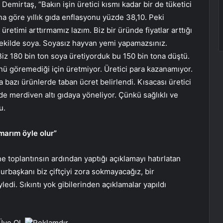
 Demirtaş, “Bakın işin üretici kısmı kadar bir de tüketici
na göre yıllık gıda enflasyonu yüzde 38,10. Peki
etimi arttırmamız lazım. Biz bir üründe fiyatlar arttığı
ekilde soya. Soyasız hayvan yemi yapamazsınız.
 Biz 180 bin ton soya üretiyorduk bu 150 bin tona düştü.
ünü göremediği için üretmiyor. Üretici para kazanamıyor.
 bazı ürünlerde taban ücret belirlendi. Kısacası üretici
de merdiven altı gıdaya yöneliyor. Çünkü sağlıklı ve
u.
umarım öyle olur”
toplantınsın ardından yaptığı açıklamayı hatırlatan
rbaşkanı biz çiftçiyi zora sokmayacağız, bir
edi. Sıkıntı yok gibilerinden açıklamalar yapıldı
Üye Ol.
Reklamdır