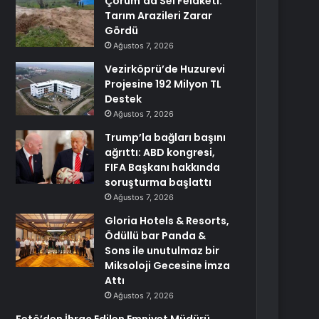
Çorum’da Sel Felaketi:
Tarım Arazileri Zarar
Gördü
Ağustos 7, 2026
Vezirköprü’de Huzurevi
Projesine 192 Milyon TL
Destek
Ağustos 7, 2026
Trump’la bağları başını
ağrıttı: ABD kongresi,
FIFA Başkanı hakkında
soruşturma başlattı
Ağustos 7, 2026
Gloria Hotels & Resorts,
Ödüllü bar Panda &
Sons ile unutulmaz bir
Miksoloji Gecesine İmza
Attı
Ağustos 7, 2026