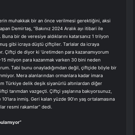
erin muhakkak bir an önce verilmesi gerektiğini, aksi
pan Demirtaş, “Bakınız 2024 Aralık ayı itibari ile
 Buna bir de veresiye aldıklarını katarsanız 1 trilyon
ş gibi icraya düştü çiftçiler. Tarlalar da icraya
or. Çiftçi de diyor ki ‘üretimden para kazanamıyorum
0-15 milyon para kazanmak varken 30 bini neden
rum. Tabi bunu onayladığımdan değil, çiftçide böyle bir
nmiyor. Mera alanlarından ormanlara kadar imara
üm Türkiye delik deşik siyanürlü altınlardan diğer
ftçi tarımdan vazgeçti. Çiftçi yaşlarına bakıyorsunuz,
e 10’lara inmiş. Geri kalan yüzde 90’ın yaş ortalamasına
lar resmi rakamlar” dedi.
bulamıyor”