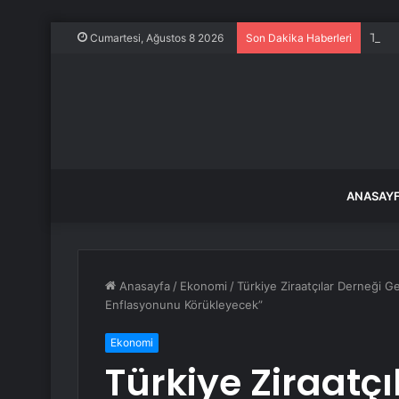
Trump
Cumartesi, Ağustos 8 2026
Son Dakika Haberleri
ANASAY
Anasayfa
/
Ekonomi
/
Türkiye Ziraatçılar Derneği 
Enflasyonunu Körükleyecek”
Ekonomi
Türkiye Ziraatç