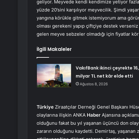
geliyor. Meyvede kendi kendimize yetiyor fazlası
yüzde 20’sini karşılıyor meyvecilik. Şimdi yaş
yangına körükle gitmek istemiyorum ama görü
olması gerekeni yapıp çiftçiye destek verseniz
gelen meyve sebzeler olmadığı için fiyatlar kö
İlgili Makaleler
VakıfBank ikinci çeyrekte 16
milyar TL net kâr elde etti
Ağustos 8, 2026
Türkiye
Ziraatçılar Derneği Genel Başkanı Hüs
olaylarına ilişkin ANKA
Haber
Ajansına açıklama
olduğunu fakat bu yıl yaşanan üçüncü don olay
zararın olduğunu kaydetti. Demirtaş, yaşanan zi