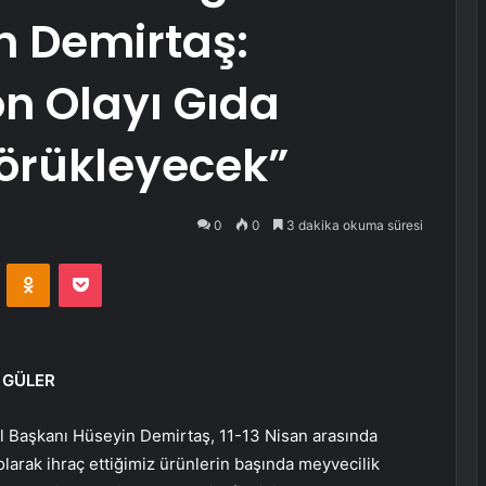
n Demirtaş:
n Olayı Gıda
örükleyecek”
0
0
3 dakika okuma süresi
VKontakte
Odnoklassniki
Pocket
n GÜLER
 Başkanı Hüseyin Demirtaş, 11-13 Nisan arasında
larak ihraç ettiğimiz ürünlerin başında meyvecilik