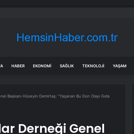
: Şi ve Putin İran’a silah satmayacaklarını söyledi
FA
HABER
EKONOMI
SAĞLIK
TEKNOLOJI
YAŞAM
Genel Başkanı Hüseyin Demirtaş: “Yaşanan Bu Don Olayı Gıda
ılar Derneği Genel