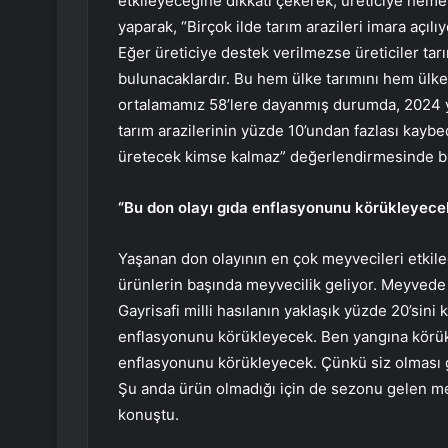
etkileyeceğine dikkati çekerek, üreticiye he
yaparak, “Birçok ilde tarım arazileri imara aç
Eğer üreticiye destek verilmezse üreticiler tarı
bulunacaklardır. Bu hem ülke tarımını hem ülke 
ortalamamız 58’lere dayanmış durumda, 2024 yı
tarım arazilerinin yüzde 10’undan fazlası kayb
üretecek kimse kalmaz” değerlendirmesinde b
“Bu don olayı gıda enflasyonunu körükleyece
Yaşanan don olayının en çok meyvecileri etkiled
ürünlerin başında meyvecilik geliyor. Meyvede 
Gayrisafi milli hasılanın yaklaşık yüzde 20’sini
enflasyonunu körükleyecek. Ben yangına körü
enflasyonunu körükleyecek. Çünkü siz olması g
Şu anda ürün olmadığı için de sezonu gelen me
konuştu.