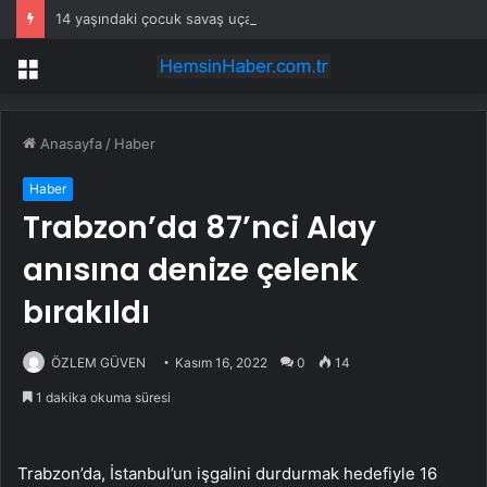
14 yaşındaki çocuk savaş uçaklarını alarma geçirdi
Menü
Anasayfa
/
Haber
Haber
Trabzon’da 87’nci Alay
anısına denize çelenk
bırakıldı
ÖZLEM GÜVEN
Kasım 16, 2022
0
14
1 dakika okuma süresi
Trabzon’da, İstanbul’un işgalini durdurmak hedefiyle 16