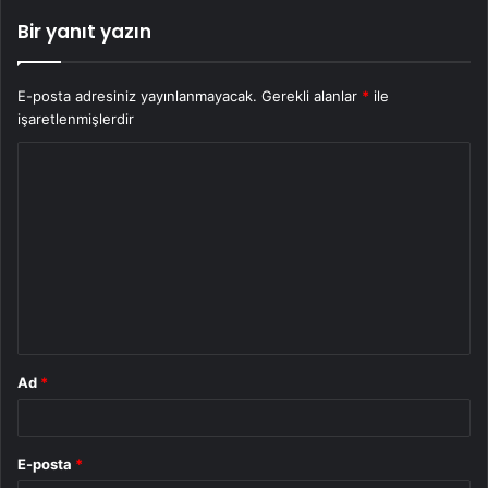
Bir yanıt yazın
E-posta adresiniz yayınlanmayacak.
Gerekli alanlar
*
ile
işaretlenmişlerdir
Y
o
r
u
m
*
Ad
*
E-posta
*