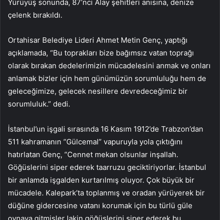
Yürüyüş sonunda, 87’nci Alay şehitleri anısına, denize
çelenk bırakıldı.
Ortahisar Belediye Lideri Ahmet Metin Genç, yaptığı
açıklamada, “Bu toprakları bize bağımsız vatan toprağı
olarak bırakan dedelerimizin mücadelesini anmak ve onları
anlamak bizler için hem günümüzün sorumluluğu hem de
geleceğimize, gelecek nesillere devredeceğimiz bir
sorumluluk.” dedi.
İstanbul’un işgali sırasında 16 Kasım 1912’de Trabzon’dan
511 kahramanın “Gülcemal” vapuruyla yola çıktığını
hatırlatan Genç, “Cennet mekan olsunlar inşallah.
Göğüslerini siper ederek taarruzu geciktiriyorlar. İstanbul
bir anlamda işgalden kurtarılmış oluyor. Çok büyük bir
mücadele. Kalepark’ta toplanmış ve oradan yürüyerek bir
düğüne gidercesine vatanı korumak için bu türlü güle
oynaya gitmişler lakin göğüslerini siper ederek bu