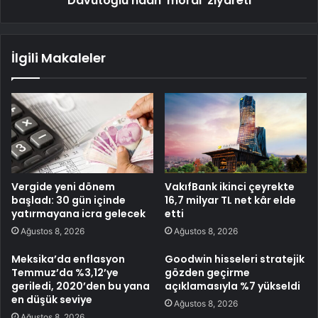
Davutoğlu'ndan 'moral' ziyareti
İlgili Makaleler
Vergide yeni dönem
VakıfBank ikinci çeyrekte
başladı: 30 gün içinde
16,7 milyar TL net kâr elde
yatırmayana icra gelecek
etti
Ağustos 8, 2026
Ağustos 8, 2026
Meksika’da enflasyon
Goodwin hisseleri stratejik
Temmuz’da %3,12’ye
gözden geçirme
geriledi, 2020’den bu yana
açıklamasıyla %7 yükseldi
en düşük seviye
Ağustos 8, 2026
Ağustos 8, 2026