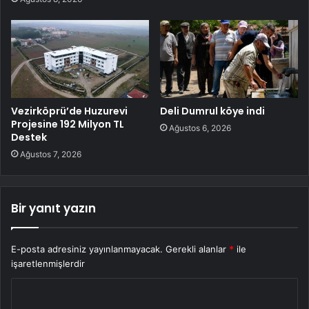
Vezirköprü’de Huzurevi
Deli Dumrul köye indi
Projesine 192 Milyon TL
Ağustos 6, 2026
Destek
Ağustos 7, 2026
Bir yanıt yazın
E-posta adresiniz yayınlanmayacak.
Gerekli alanlar
*
ile
işaretlenmişlerdir
Y