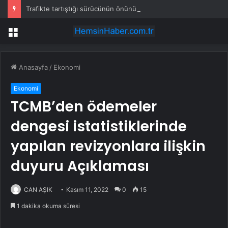
Trafikte tartıştığı sürücünün önünü kesti: Kafanı keserim
Menü
Anasayfa
/
Ekonomi
Ekonomi
TCMB’den ödemeler
dengesi istatistiklerinde
yapılan revizyonlara ilişkin
duyuru Açıklaması
CAN AŞIK
Kasım 11, 2022
0
15
1 dakika okuma süresi