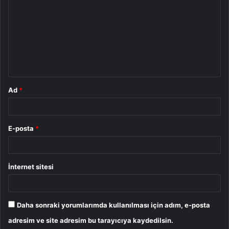
o
r
u
m
*
Ad
*
E-posta
*
İnternet sitesi
Daha sonraki yorumlarımda kullanılması için adım, e-posta
adresim ve site adresim bu tarayıcıya kaydedilsin.