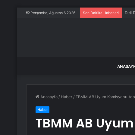
Deli 
Perşembe, Ağustos 6 2026
Son Dakika Haberleri
ANASAY
Anasayfa
/
Haber
/
TBMM AB Uyum Komisyonu topl
Haber
TBMM AB Uyum