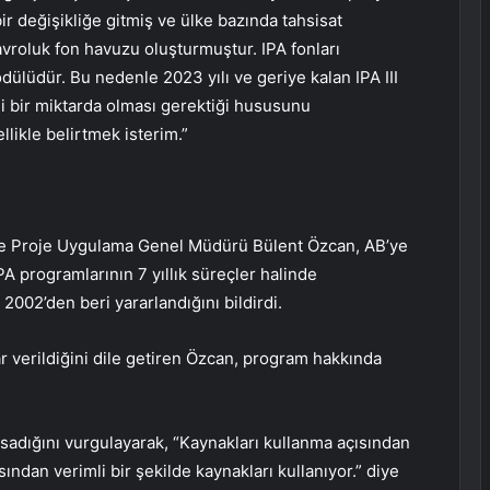
ir değişikliğe gitmiş ve ülke bazında tahsisat
avroluk fon havuzu oluşturmuştur. IPA fonları
odülüdür. Bu nedenle 2023 yılı ve geriye kalan IPA III
li bir miktarda olması gerektiği hususunu
llikle belirtmek isterim.”
ği ve Proje Uygulama Genel Müdürü Bülent Özcan, AB’ye
PA programlarının 7 yıllık süreçler halinde
2002’den beri yararlandığını bildirdi.
r verildiğini dile getiren Özcan, program hakkında
psadığını vurgulayarak, “Kaynakları kullanma açısından
ından verimli bir şekilde kaynakları kullanıyor.” diye