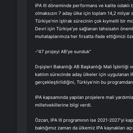
IPA III döneminde performans ve kalite odaklı b
olmaksızın 7 aday ülke için toplam 14,2 milyar 
Türkiye’nin iştirak sürecinin çok kıymetli bir m
Devri için Türkiye’ye sağlanan tahsisatın önem
muhataplarımıza her fırsatta ifade ettiğimizi öze
-“47 projeyi AB’ye sunduk”
Dışişleri Bakanlığı AB Başkanlığı Mali İşbirli
katılım sürecinde aday ülkeler için uygulanan I
gerçekleştirildiğini, Türkiye’nin bu programdan 
IPA kapsamında yapılan projelere mali yardımla
milletvekillerine bilgi verdi.
Özcan, IPA III programının ise 2021-2027’yi ka
baktığımız zaman da ülkemiz IPA kaynakları açıs