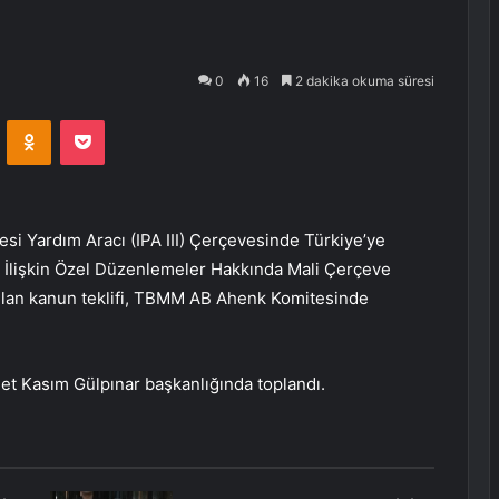
0
16
2 dakika okuma süresi
VKontakte
Odnoklassniki
Pocket
esi Yardım Aracı (IPA III) Çerçevesinde Türkiye’ye
a İlişkin Özel Düzenlemeler Hakkında Mali Çerçeve
ulan kanun teklifi, TBMM AB Ahenk Komitesinde
et Kasım Gülpınar başkanlığında toplandı.