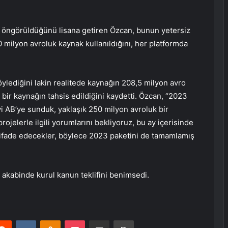
at öngörüldüğünü lisana getiren Özcan, bunun yetersiz
milyon avroluk kaynak kullanıldığını, her platformda
ylediğini lakin realitede kaynağın 208,5 milyon avro
bir kaynağın tahsis edildiğini kaydetti. Özcan, “2023
yi AB’ye sunduk, yaklaşık 250 milyon avroluk bir
rojelerle ilgili yorumlarını bekliyoruz, bu ay içerisinde
i ifade edecekler, böylece 2023 paketini de tamamlamış
akabinde kurul kanun teklifini benimsedi.
erest
Reddit
VKontakte
Odnoklassniki
Pocket
E-Posta ile paylaş
Yazdır