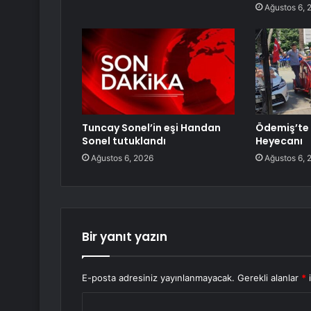
Ağustos 6, 
Tuncay Sonel’in eşi Handan
Ödemiş’te 
Sonel tutuklandı
Heyecanı
Ağustos 6, 2026
Ağustos 6, 
Bir yanıt yazın
E-posta adresiniz yayınlanmayacak.
Gerekli alanlar
*
i
Y