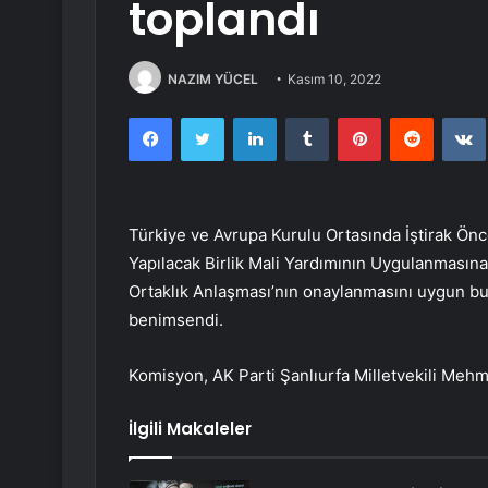
toplandı
NAZIM YÜCEL
Kasım 10, 2022
Facebook
Twitter
LinkedIn
Tumblr
Pinterest
Reddit
Türkiye ve Avrupa Kurulu Ortasında İştirak Önc
Yapılacak Birlik Mali Yardımının Uygulanmasın
Ortaklık Anlaşması’nın onaylanmasını uygun b
benimsendi.
Komisyon, AK Parti Şanlıurfa Milletvekili Mehm
İlgili Makaleler