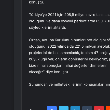
konuştu.
Türkiye’ye 2021 için 208,5 milyon avro tahsis
olduğunu ve daha evvelki periyotlarda 650-700 
söylediklerini aktardı.
Özcan, Avrupa Kurulunun bunları not aldığını sö
olduğunu, 2022 yılında da 221,5 milyon avroluk 
projelerini de biz tamamladık, toplam 47 proje
büyüklüğü var, onların dönüşlerini bekliyoruz, p
bize nihai sonuçları, nihai değerlendirmelerin
olacağız” diye konuştu.
Sunumdan ve milletvekillerinin konuşmalarının 
Facebook
Twitter
LinkedIn
Tumblr
Pint