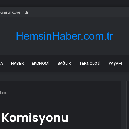
Dumrul köye indi
FA
HABER
EKONOMI
SAĞLIK
TEKNOLOJI
YAŞAM
andı
 Komisyonu