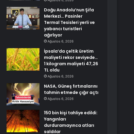
Ağustos 6, 2026
Doğu Anadolu’nun Şifa
Merkezi… Pasinler
Termal Tesisleri yerli ve
yabancı turistleri
ağırlıyor
Ağustos 6, 2026
İpsala’da çeltik üretim
maliyeti rekor seviyede…
1 kilogram maliyeti 47,26
TL oldu
Ağustos 6, 2026
NASA, Güneş fırtınalarını
tahmin etmede çığır açtı
Ağustos 6, 2026
150 bin kişi tahliye edildi:
Yangınları
durduramayınca atları
saldılar