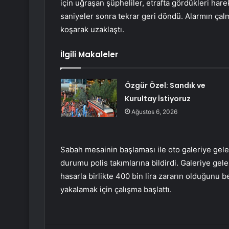
için uğraşan şüpheliler, etrafta gördükleri harek
saniyeler sonra tekrar geri döndü. Alarmın çalması
koşarak uzaklaştı.
İlgili Makaleler
Özgür Özel: Sandık ve
Kurultay İstiyoruz
Ağustos 6, 2026
Sabah mesainin başlaması ile oto galeriye gelen
durumu polis takımlarına bildirdi. Galeriye gel
hasarla birlikte 400 bin lira zararın olduğunu b
yakalamak için çalışma başlattı.