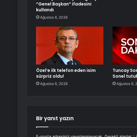
“Genel Başkan” ifadesini
kullandı
Ağustos 6, 2026
Özel’e ilk telefon eden isim
Tuncay Son
sürpriz oldu!
Sonel tutu
Ağustos 6, 2026
Ağustos 6, 
Bir yanıt yazın
E-posta adresiniz yayınlanmayacak.
Gerekli alanlar
*
i