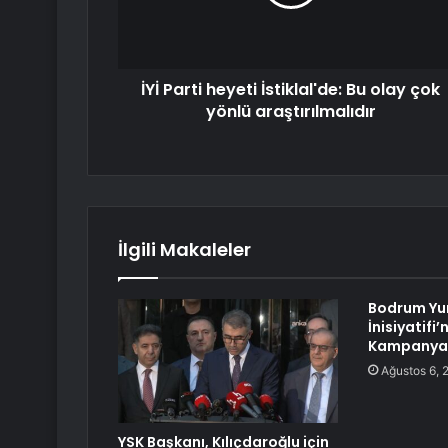
İYİ Parti heyeti İstiklal'de: Bu olay çok
yönlü araştırılmalıdır
İlgili Makaleler
Bodrum Yu
İnisiyatifi
Kampanya
Ağustos 6, 
YSK Başkanı, Kılıçdaroğlu için