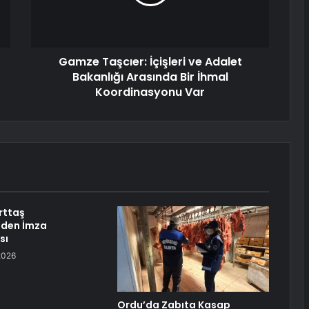
Gamze Taşcıer: İçişleri ve Adalet
Bakanlığı Arasında Bir İhmal
Koordinasyonu Var
rttaş
’nden İmza
sı
2026
Ordu’da Zabıta Kasap