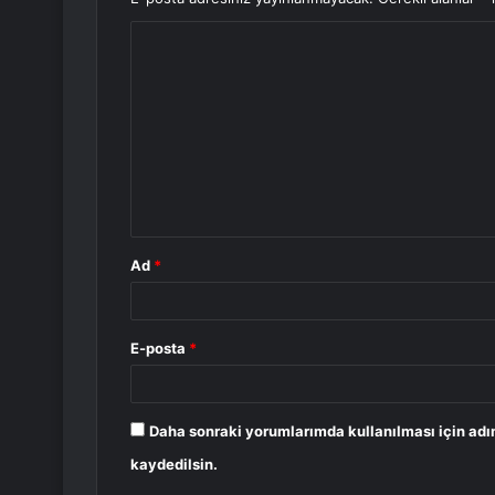
Y
o
r
u
m
*
Ad
*
E-posta
*
Daha sonraki yorumlarımda kullanılması için adı
kaydedilsin.