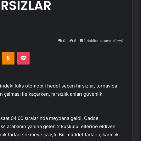
IRSIZLAR
0
8
1 dakika okuma süresi
VKontakte
Odnoklassniki
Pocket
deki lüks otomobili hedef seçen hırsızlar, tornavida
ın çalması ile kaçarken, hırsızlık anları güvenlik
 saat 04.00 sıralarında meydana geldi. Cadde
ks arabanın yanına gelen 2 kuşkulu, ellerine eldiven
ak farları sökmeye çalıştı. Bir müddet farları çıkarmak