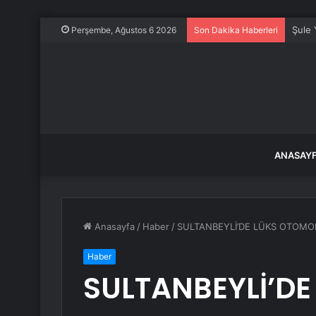
Şule 
Perşembe, Ağustos 6 2026
Son Dakika Haberleri
ANASAY
Anasayfa
/
Haber
/
SULTANBEYLİ’DE LÜKS OTOMOB
Haber
SULTANBEYLİ’DE