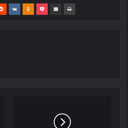
erest
Reddit
VKontakte
Odnoklassniki
Pocket
E-Posta ile paylaş
Yazdır