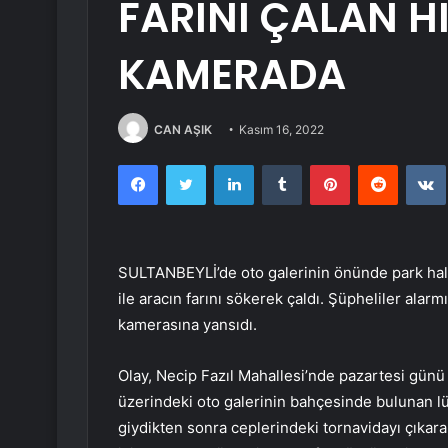
FARINI ÇALAN H
KAMERADA
CAN AŞIK
Kasım 16, 2022
Facebook
Twitter
LinkedIn
Tumblr
Pinterest
Reddit
SULTANBEYLİ’de oto galerinin önünde park halin
ile aracın farını sökerek çaldı. Şüpheliler alarm
kamerasına yansıdı.
Olay, Necip Fazıl Mahallesi’nde pazartesi günü
üzerindeki oto galerinin bahçesinde bulunan lü
giydikten sonra ceplerindeki tornavidayı çıkarar