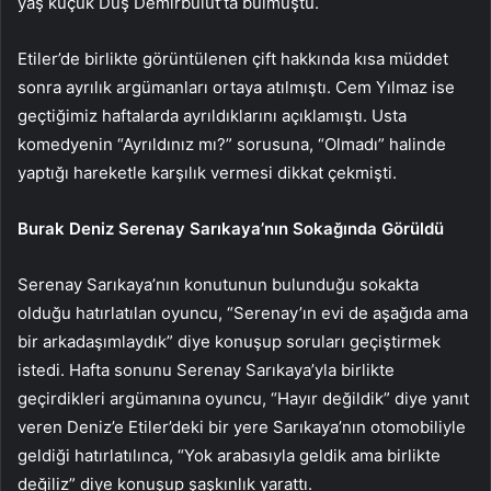
yaş küçük Düş Demirbulut’ta bulmuştu.
Etiler’de birlikte görüntülenen çift hakkında kısa müddet
sonra ayrılık argümanları ortaya atılmıştı. Cem Yılmaz ise
geçtiğimiz haftalarda ayrıldıklarını açıklamıştı. Usta
komedyenin “Ayrıldınız mı?” sorusuna, “Olmadı” halinde
yaptığı hareketle karşılık vermesi dikkat çekmişti.
Burak Deniz Serenay Sarıkaya’nın Sokağında Görüldü
Serenay Sarıkaya’nın konutunun bulunduğu sokakta
olduğu hatırlatılan oyuncu, “Serenay’ın evi de aşağıda ama
bir arkadaşımlaydık” diye konuşup soruları geçiştirmek
istedi. Hafta sonunu Serenay Sarıkaya’yla birlikte
geçirdikleri argümanına oyuncu, “Hayır değildik” diye yanıt
veren Deniz’e Etiler’deki bir yere Sarıkaya’nın otomobiliyle
geldiği hatırlatılınca, “Yok arabasıyla geldik ama birlikte
değiliz” diye konuşup şaşkınlık yarattı.