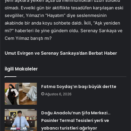
yeni aşklara yelken açsa da memnunlukları uzun soluklu
olmadı. Evvelki gün bir aktiflikte tesadüfen karşılaşan eski
sevgililer, Yılmaz’ın “Hayatım” diye seslenmesinin
akabinde bir anda koyu sohbete daldı. İkili, “Aşk yeniden
mi?” haberleri ile yine gündem oldu. Serenay Sarıkaya ve
Cem Yılmaz barıştı mı?
Umut Evirgen ve Serenay Sarıkaya’dan Berbat Haber
İlgili Makaleler
Fatma Soydaş’ın başı büyük dertte
Ağustos 6, 2026
Doğu Anadolu’nun Şifa Merkezi…
Pasinler Termal Tesisleri yerli ve
yabancı turistleri ağırlıyor