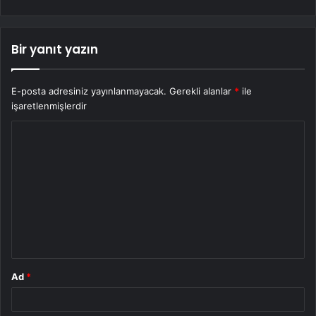
Bir yanıt yazın
E-posta adresiniz yayınlanmayacak.
Gerekli alanlar
*
ile
işaretlenmişlerdir
Y
o
r
u
m
*
Ad
*