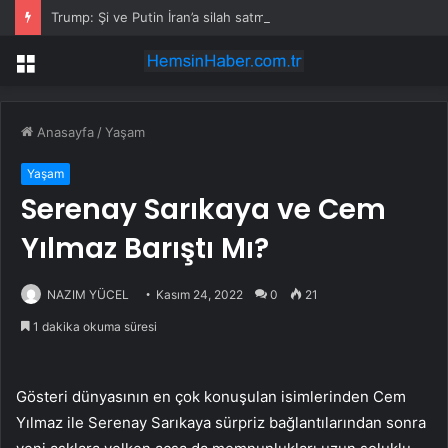
Trump: Şi ve Putin İran’a silah satmayacaklarını söyledi
Menü
Anasayfa
/
Yaşam
Yaşam
Serenay Sarıkaya ve Cem
Yılmaz Barıştı Mı?
NAZIM YÜCEL
Kasım 24, 2022
0
21
1 dakika okuma süresi
Gösteri dünyasının en çok konuşulan isimlerinden Cem
Yılmaz ile Serenay Sarıkaya sürpriz bağlantılarından sonra