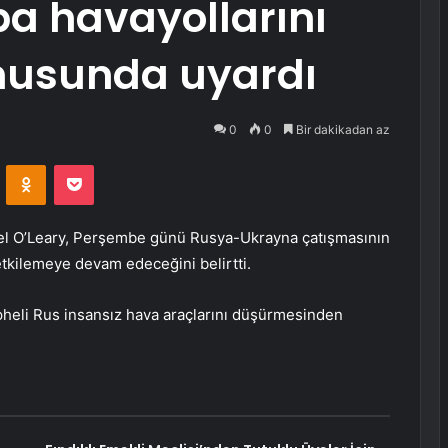
a havayollarını
onusunda uyardı
0
0
Bir dakikadan az
VKontakte
Odnoklassniki
Pocket
l O’Leary, Perşembe günü Rusya-Ukrayna çatışmasının
tkilemeye devam edeceğini belirtti.
pheli Rus insansız hava araçlarını düşürmesinden