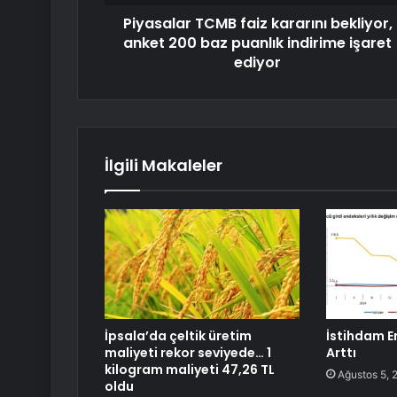
Piyasalar TCMB faiz kararını bekliyor,
anket 200 baz puanlık indirime işaret
ediyor
İlgili Makaleler
İpsala’da çeltik üretim
İstihdam E
maliyeti rekor seviyede… 1
Arttı
kilogram maliyeti 47,26 TL
Ağustos 5, 
oldu