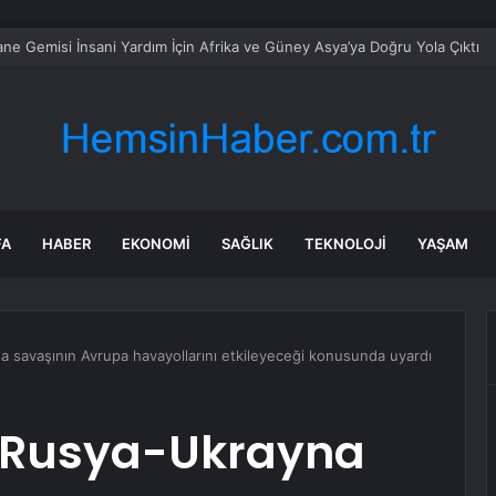
en zorlu hasadı: Bu bal için 90 metrelik uçurumlara sarkıyorlar
FA
HABER
EKONOMI
SAĞLIK
TEKNOLOJI
YAŞAM
 savaşının Avrupa havayollarını etkileyeceği konusunda uyardı
 Rusya-Ukrayna