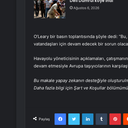
Deli Dumrul köye indi
Ağustos 6, 2026
O’Leary bir basın toplantısında şöyle dedi: “B
vatandaşları için devam edecek bir sorun olaca
Havayolu yöneticisinin açıklamaları, çatışmanı
devam etmesiyle Avrupa taşıyıcılarının karşılaşt
Bu makale yapay zekanın desteğiyle oluşturulmuş
Daha fazla bilgi için Şart ve Koşullar bölümüm
Facebook
Twitter
LinkedIn
Tumblr
Pint
Paylaş