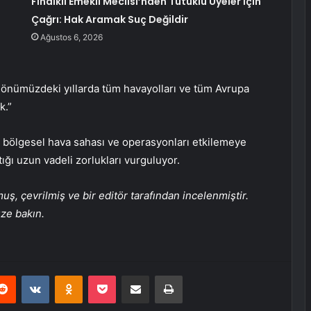
Fındıklı Emekli Meclisi’nden Tutuklu Üyeler İçin
Çağrı: Hak Aramak Suç Değildir
Ağustos 6, 2026
u, önümüzdeki yıllarda tüm havayolları ve tüm Avrupa
k.”
n bölgesel hava sahası ve operasyonları etkilemeye
ığı uzun vadeli zorlukları vurguluyor.
, çevrilmiş ve bir editör tarafından incelenmiştir.
üze bakın.
erest
Reddit
VKontakte
Odnoklassniki
Pocket
E-Posta ile paylaş
Yazdır