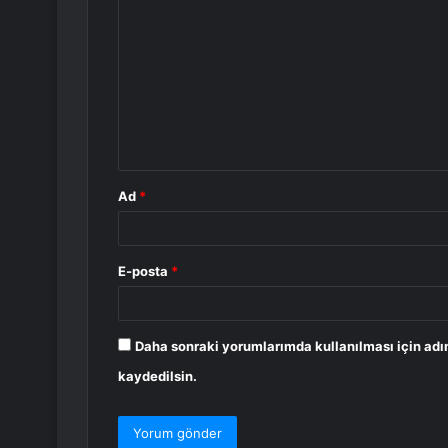
o
r
u
m
*
Ad
*
E-posta
*
Daha sonraki yorumlarımda kullanılması için adı
kaydedilsin.