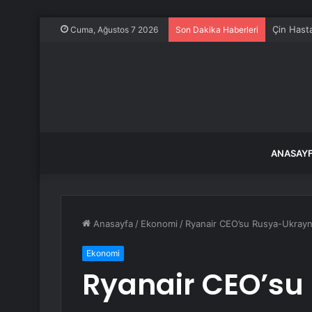
Dünyanın 
Cuma, Ağustos 7 2026
Son Dakika Haberleri
ANASAY
Anasayfa
/
Ekonomi
/
Ryanair CEO’su Rusya-Ukrayna
Ekonomi
Ryanair CEO’su