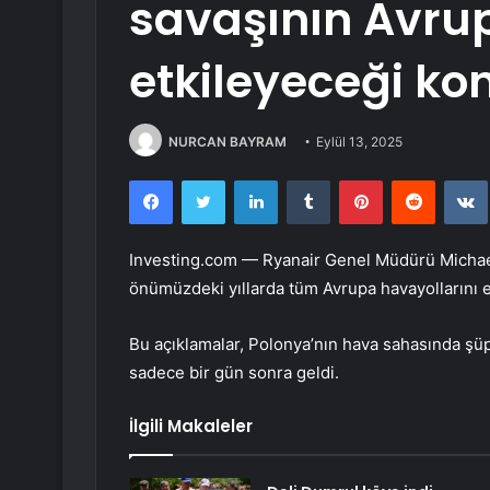
savaşının Avrup
etkileyeceği k
NURCAN BAYRAM
Eylül 13, 2025
Facebook
Twitter
LinkedIn
Tumblr
Pinterest
Reddit
Investing.com —
Ryanair
Genel Müdürü Michae
önümüzdeki yıllarda tüm Avrupa havayollarını e
Bu açıklamalar, Polonya’nın hava sahasında şü
sadece bir gün sonra geldi.
İlgili Makaleler