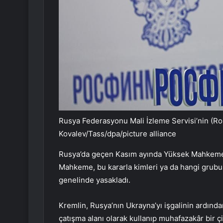
Rusya Federasyonu Mali İzleme Servisi’nin (Ro
Kovalev/Tass/dpa/picture alliance
Rusya’da geçen Kasım ayında Yüksek Mahkeme LG
Mahkeme, bu kararla kimleri ya da hangi grubu 
genelinde yasakladı.
Kremlin, Rusya’nın Ukrayna’yı işgalinin ardından
çatışma alanı olarak kullanıp muhafazakâr bir ç