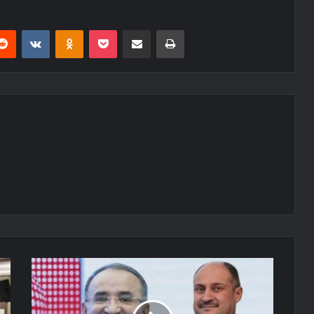
erest
Reddit
VKontakte
Odnoklassniki
Pocket
E-Posta ile paylaş
Yazdır