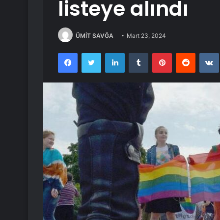
listeye alındı
ÜMİT SAVĞA
Mart 23, 2024
Facebook
Twitter
LinkedIn
Tumblr
Pinterest
Reddit