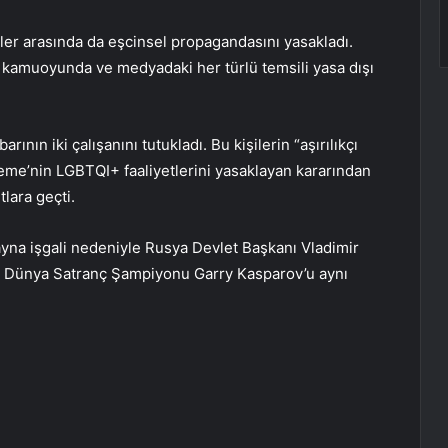
ler arasında da eşcinsel propagandasını yasakladı.
” kamuoyunda ve medyadaki her türlü temsili yasa dışı
nın iki çalışanını tutukladı. Bu kişilerin “aşırılıkçı
me’nin LGBTQI+ faaliyetlerini yasaklayan kararından
lara geçti.
ayna işgali nedeniyle Rusya Devlet Başkanı Vladimir
eski Dünya Satranç Şampiyonu Garry Kasparov’u aynı