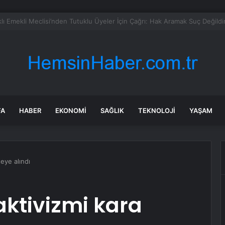
şındaki çocuk savaş uçaklarını alarma geçirdi
FA
HABER
EKONOMI
SAĞLIK
TEKNOLOJI
YAŞAM
eye alındı
ktivizmi kara