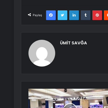
Facebook
Twitter
LinkedIn
Tumblr
Pint
Paylaş
ÜMİT SAVĞA