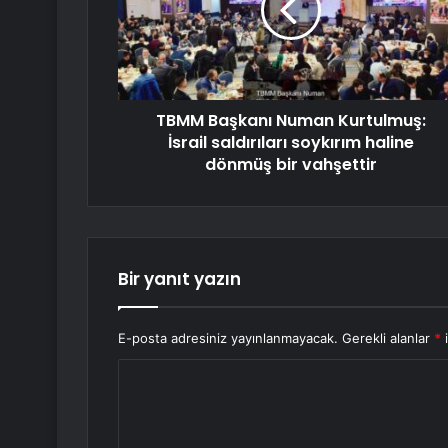
TBMM Başkanı Numan Kurtulmuş:
İsrail saldırıları soykırım haline
dönmüş bir vahşettir
Bir yanıt yazın
E-posta adresiniz yayınlanmayacak.
Gerekli alanlar
*
i
Y
o
r