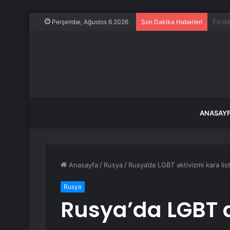
14 ya
Perşembe, Ağustos 6 2026
Son Dakika Haberleri
ANASAY
Anasayfa
/
Rusya
/
Rusya’da LGBT aktivizmi kara list
Rusya
Rusya’da LGBT a