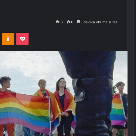
0
0
1 dakika okuma süresi
VKontakte
Odnoklassniki
Pocket