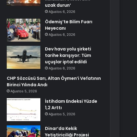
uzak durun’
Ağustos 6, 2026
Ödemiş’te Bilim Fuarı
Heyecanı
Ağustos 6, 2026
Dev hava yolu şirketi
tarihe karışıyor: Tüm
uçuşlar iptal edildi
Ağustos 6, 2026
CHP Sözcüsü Sarı, Altan Öymen’i Vefatının
Birinci Yılında Andı
Ağustos 5, 2026
İstihdam Endeksi Yüzde
1,2 Arttı
Ağustos 5, 2026
Dinar’da Kekik
Yetiştiriciliği Projesi