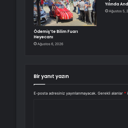
Yılında And
Ağustos 5, 
Ödemiş’te Bilim Fuarı
Heyecanı
Ağustos 6, 2026
Bir yanıt yazın
E-posta adresiniz yayınlanmayacak.
Gerekli alanlar
*
i
Y
o
r