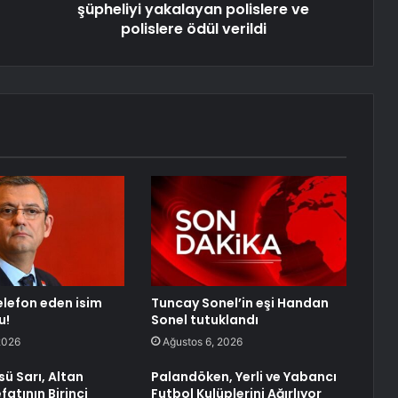
şüpheliyi yakalayan polislere ve
polislere ödül verildi
telefon eden isim
Tuncay Sonel’in eşi Handan
u!
Sonel tutuklandı
2026
Ağustos 6, 2026
ü Sarı, Altan
Palandöken, Yerli ve Yabancı
atının Birinci
Futbol Kulüplerini Ağırlıyor