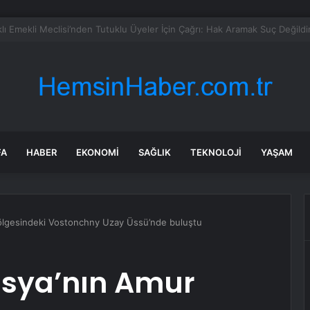
şındaki çocuk savaş uçaklarını alarma geçirdi
FA
HABER
EKONOMI
SAĞLIK
TEKNOLOJI
YAŞAM
bölgesindeki Vostonchny Uzay Üssü’nde buluştu
usya’nın Amur