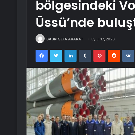
bölgesindeki V
Üssü’nde buluş
SABRİ SEFA ARARAT
Eylül 17, 2023
Facebook
Twitter
LinkedIn
Tumblr
Pinterest
Reddit