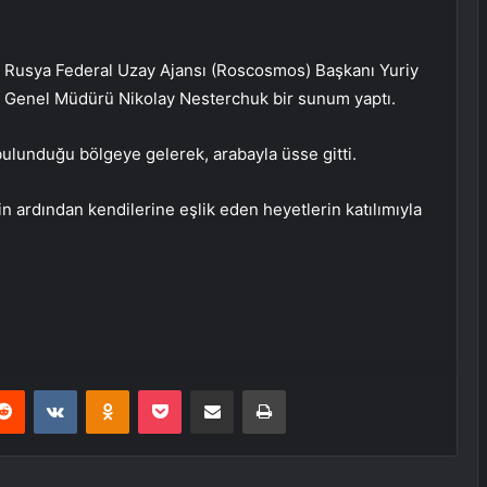
da Rusya Federal Uzay Ajansı (Roscosmos) Başkanı Yuriy
i Genel Müdürü Nikolay Nesterchuk bir sunum yaptı.
lunduğu bölgeye gelerek, arabayla üsse gitti.
in ardından kendilerine eşlik eden heyetlerin katılımıyla
erest
Reddit
VKontakte
Odnoklassniki
Pocket
E-Posta ile paylaş
Yazdır