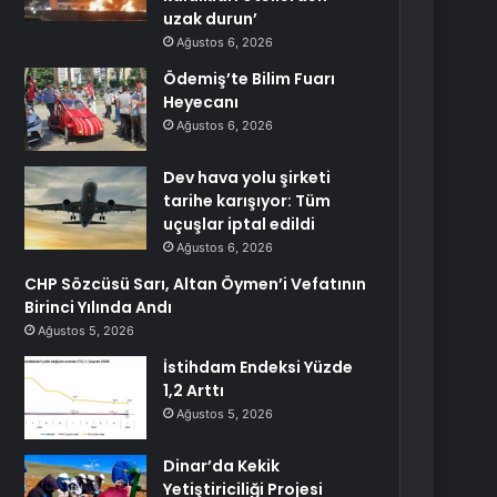
uzak durun’
Ağustos 6, 2026
Ödemiş’te Bilim Fuarı
Heyecanı
Ağustos 6, 2026
Dev hava yolu şirketi
tarihe karışıyor: Tüm
uçuşlar iptal edildi
Ağustos 6, 2026
CHP Sözcüsü Sarı, Altan Öymen’i Vefatının
Birinci Yılında Andı
Ağustos 5, 2026
İstihdam Endeksi Yüzde
1,2 Arttı
Ağustos 5, 2026
Dinar’da Kekik
Yetiştiriciliği Projesi