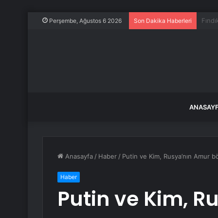
14 ya
Perşembe, Ağustos 6 2026
Son Dakika Haberleri
ANASAY
Anasayfa
/
Haber
/
Putin ve Kim, Rusya’nın Amur 
Haber
Putin ve Kim, R