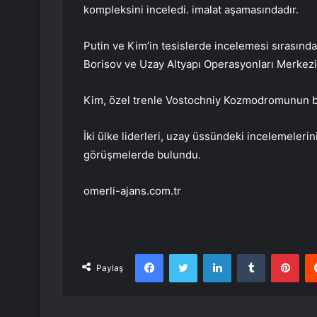
kompleksini inceledi. imalat aşamasındadır.
Putin ve Kim’in tesislerde incelemesi sırasın
Borisov ve Uzay Altyapı Operasyonları Merkez
Kim, özel trenle Vostochniy Kozmodromunun bu
İki ülke liderleri, uzay üssündeki incelemelerin
görüşmelerde bulundu.
omerli-ajans.com.tr
Facebook
Twitter
LinkedIn
Tumblr
Pint
Paylaş