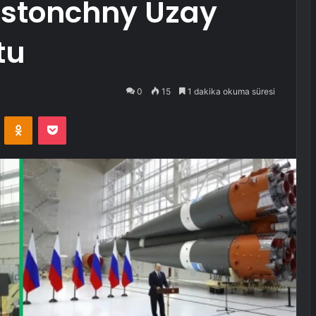
ostonchny Uzay
tu
0
15
1 dakika okuma süresi
VKontakte
Odnoklassniki
Pocket