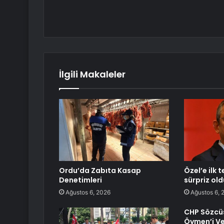
İlgili Makaleler
Ordu’da Zabıta Kasap
Özel’e ilk 
Denetimleri
sürpriz old
Ağustos 6, 2026
Ağustos 6, 
CHP Sözcüs
Öymen’i Vef