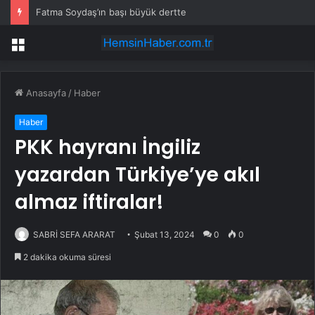
Fatma Soydaş’ın başı büyük dertte
Menü
Anasayfa
/
Haber
Haber
PKK hayranı İngiliz
yazardan Türkiye’ye akıl
almaz iftiralar!
SABRİ SEFA ARARAT
Şubat 13, 2024
0
0
2 dakika okuma süresi