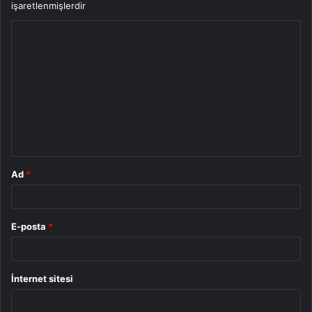
işaretlenmişlerdir
Y
o
r
u
m
*
Ad
*
E-posta
*
İnternet sitesi