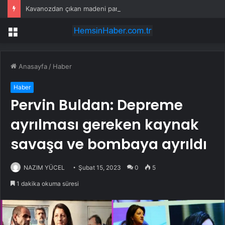
Kavanozdan çıkan madeni para 39 milyon lira kazandırdı
Menü
Anasayfa
/
Haber
Haber
Pervin Buldan: Depreme
ayrılması gereken kaynak
savaşa ve bombaya ayrıldı
NAZIM YÜCEL
Şubat 15, 2023
0
5
1 dakika okuma süresi