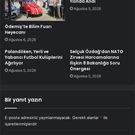
Yılında Andı
Ağustos 5, 2026
Ödemiş’te Bilim Fuarı
Heyecanı
Ağustos 6, 2026
Palandöken, Yerli ve
Selçuk Özdağ’dan NATO
Yabancı Futbol Kulüplerini
Zirvesi Harcamalarına
Ağırlıyor
İlişkin 8 Bakanlığa Soru
Önergesi
Ağustos 5, 2026
Ağustos 5, 2026
Bir yanıt yazın
E-posta adresiniz yayınlanmayacak.
Gerekli alanlar
*
ile
işaretlenmişlerdir
Y