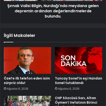
Şırnak Valisi Bilgin, Nurdağı'nda meydana gelen
depremin ardından değerlendirmelerde
bulundu.
İlgili Makaleler
Özel’e ilk telefon eden isim
Tuncay Sonel’in eşi Handan
sürpriz oldu!
Sonel tutuklandı
Ağustos 6, 2026
Ağustos 6, 2026
CHP Sözcüsü Sarı, Altan
Öymen’i Vefatının Birinci