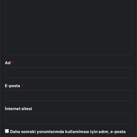
o
r
u
m
*
Ad
*
E-posta
*
İnternet sitesi
Daha sonraki yorumlarımda kullanılması için adım, e-posta