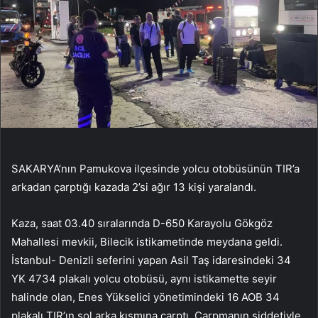
SAKARYA’nın Pamukova ilçesinde yolcu otobüsünün TIR’a
arkadan çarptığı kazada 2’si ağır 13 kişi yaralandı.
Kaza, saat 03.40 sıralarında D-650 Karayolu Gökgöz
Mahallesi mevkii, Bilecik istikametinde meydana geldi.
İstanbul- Denizli seferini yapan Asil Taş idaresindeki 34
YK 4734 plakalı yolcu otobüsü, aynı istikamette seyir
halinde olan, Enes Yükselici yönetimindeki 16 AOB 34
plakalı TIR’ın sol arka kısmına çarptı. Çarpmanın şiddetiyle