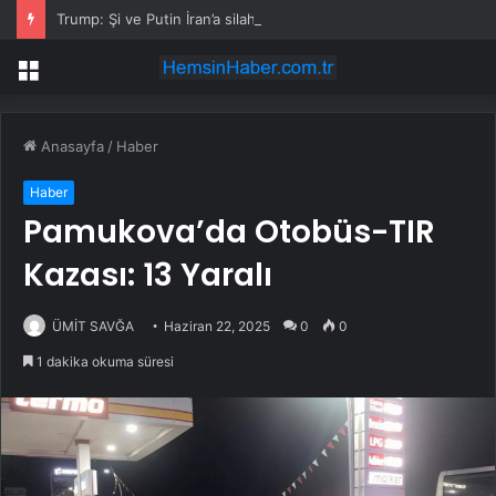
Trump: Şi ve Putin İran’a silah satmayacaklarını söyledi
Menü
Anasayfa
/
Haber
Haber
Pamukova’da Otobüs-TIR
Kazası: 13 Yaralı
ÜMİT SAVĞA
Haziran 22, 2025
0
0
1 dakika okuma süresi