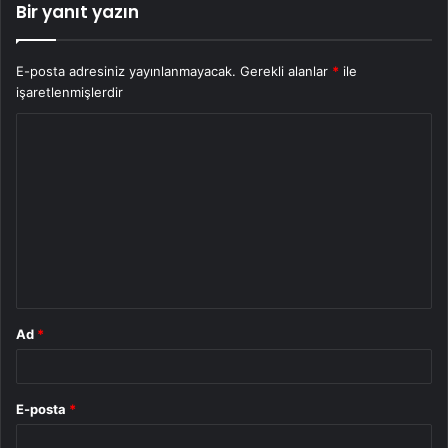
Bir yanıt yazın
E-posta adresiniz yayınlanmayacak.
Gerekli alanlar
*
ile
işaretlenmişlerdir
Y
o
r
u
m
*
Ad
*
E-posta
*