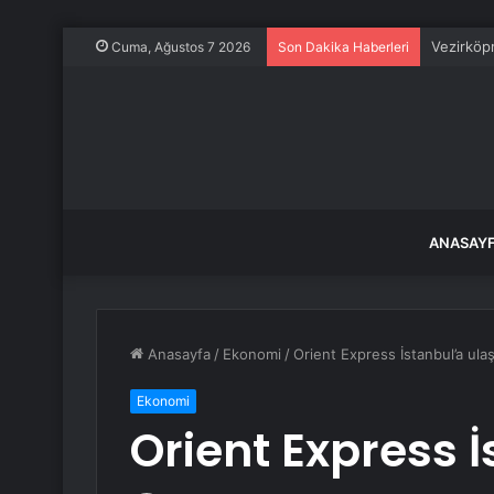
Vezirköp
Cuma, Ağustos 7 2026
Son Dakika Haberleri
ANASAY
Anasayfa
/
Ekonomi
/
Orient Express İstanbul’a ulaş
Ekonomi
Orient Express İ