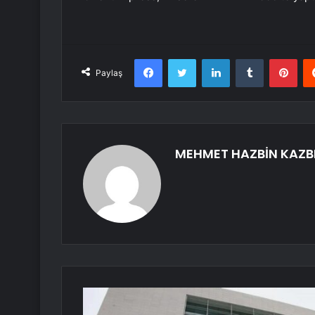
Facebook
Twitter
LinkedIn
Tumblr
Pint
Paylaş
MEHMET HAZBİN KAZB