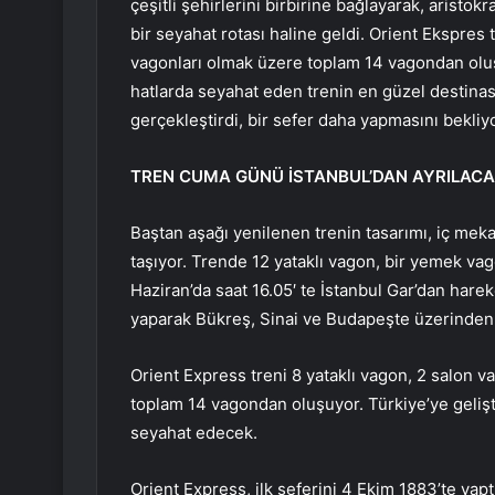
çeşitli şehirlerini birbirine bağlayarak, aristok
bir seyahat rotası haline geldi. Orient Ekspres 
vagonları olmak üzere toplam 14 vagondan oluşu
hatlarda seyahat eden trenin en güzel destinasy
gerçekleştirdi, bir sefer daha yapmasını bekliy
TREN CUMA GÜNÜ İSTANBUL’DAN AYRILAC
Baştan aşağı yenilenen trenin tasarımı, iç mekan
taşıyor. Trende 12 yataklı vagon, bir yemek va
Haziran’da saat 16.05′ te İstanbul Gar’dan harek
yaparak Bükreş, Sinai ve Budapeşte üzerinden 
Orient Express treni 8 yataklı vagon, 2 salon 
toplam 14 vagondan oluşuyor. Türkiye’ye geli
seyahat edecek.
Orient Express, ilk seferini 4 Ekim 1883’te yaptı