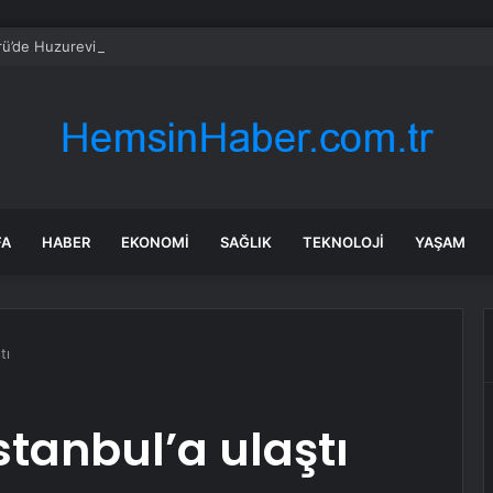
rü’de Huzurevi Projesine 192 Milyon TL Destek
FA
HABER
EKONOMI
SAĞLIK
TEKNOLOJI
YAŞAM
tı
stanbul’a ulaştı