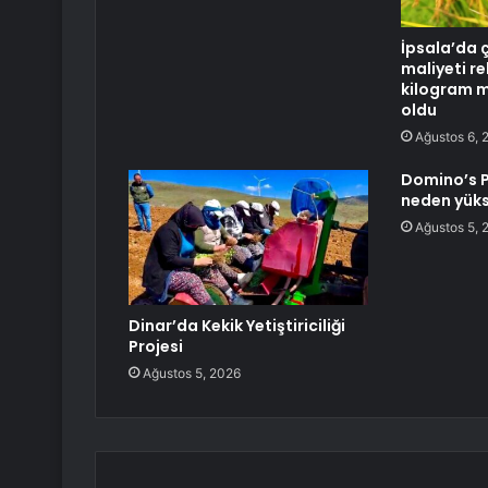
İpsala’da ç
maliyeti re
kilogram m
oldu
Ağustos 6, 
Domino’s P
neden yüks
Ağustos 5, 
Dinar’da Kekik Yetiştiriciliği
Projesi
Ağustos 5, 2026