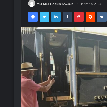
MEHMET HAZBİN KAZBEK
Haziran 8, 2024
Facebook
Twitter
LinkedIn
Tumblr
Pinterest
Reddit