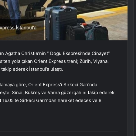
dan Agatha Christie’nin ” Doğu Ekspresi’nde Cinayet”
s’ten yola çıkan Orient Express treni; Zürih, Viyana,
akip ederek İstanbul’a ulaştı.
lamaya göre, Orient Express’i Sirkeci Garı’nda
peşte, Sinai, Bükreş ve Varna güzergahını takip ederek,
t 16.05’te Sirkeci Garı’ndan hareket edecek ve 8