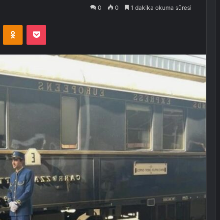
0
0
1 dakika okuma süresi
VKontakte
Odnoklassniki
Pocket