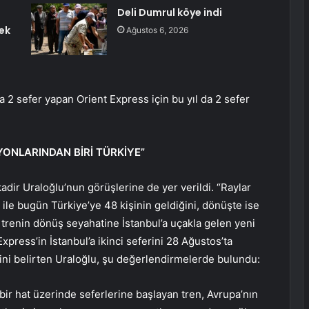
Deli Dumrul köye indi
ek
Ağustos 6, 2026
a 2 sefer yapan Orient Express için bu yıl da 2 sefer
YONLARINDAN BİRİ TÜRKİYE”
dir Uraloğlu’nun görüşlerine de yer verildi. “Raylar
ile bugün Türkiye’ye 48 kişinin geldiğini, dönüşte ise
 trenin dönüş seyahatine İstanbul’a uçakla gelen yeni
Express’in İstanbul’a ikinci seferini 28 Ağustos’ta
ini belirten Uraloğlu, şu değerlendirmelerde bulundu:
 bir hat üzerinde seferlerine başlayan tren, Avrupa’nın