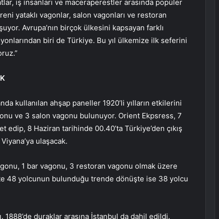
ratlar, iş insanları ve maceraperestler arasında popüler
treni yataklı vagonlar, salon vagonları ve restoran
yor. Avrupa’nın birçok ülkesini kapsayan farklı
onlarından biri de Türkiye. Bu yıl ülkemize ilk seferini
oruz.”
AK
da kullanılan ahşap paneller 1920’li yılların etkilerini
gonu ve 3 salon vagonu bulunuyor. Orient Ekpsress, 7
et edip, 8 Haziran tarihinde 00.40’ta Türkiye’den çıkış
Viyana’ya ulaşacak.
vagonu, 1 bar vagonu, 3 restoran vagonu olmak üzere
şte 48 yolcunun bulunduğu trende dönüşte ise 38 yolcu
. 1888’de duraklar arasına İstanbul da dahil edildi.