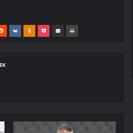
erest
Reddit
VKontakte
Odnoklassniki
Pocket
E-Posta ile paylaş
Yazdır
EK