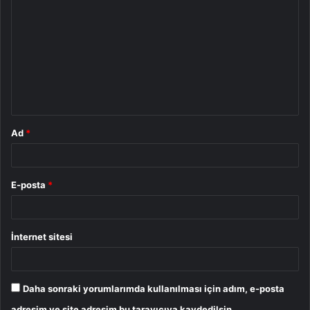
o
r
u
m
*
Ad
*
E-posta
*
İnternet sitesi
Daha sonraki yorumlarımda kullanılması için adım, e-posta
adresim ve site adresim bu tarayıcıya kaydedilsin.