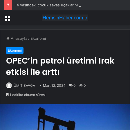
14 yaşındaki çocuk savaş uçaklarını alarma geçirdi
Menü
Anasayfa
/
Ekonomi
Ekonomi
OPEC’in petrol üretimi Irak
etkisi ile arttı
ÜMİT SAVĞA
Mart 12, 2024
0
0
1 dakika okuma süresi