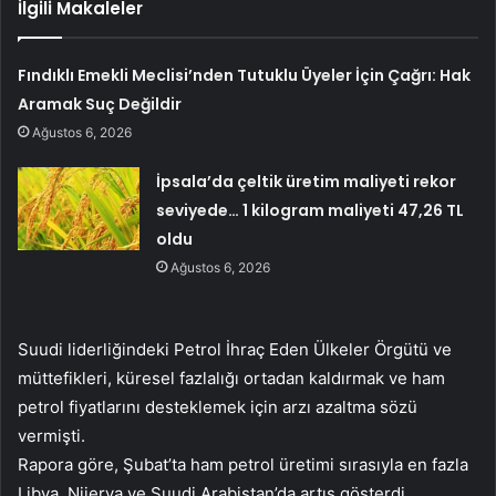
İlgili Makaleler
Fındıklı Emekli Meclisi’nden Tutuklu Üyeler İçin Çağrı: Hak
Aramak Suç Değildir
Ağustos 6, 2026
İpsala’da çeltik üretim maliyeti rekor
seviyede… 1 kilogram maliyeti 47,26 TL
oldu
Ağustos 6, 2026
Suudi liderliğindeki Petrol İhraç Eden Ülkeler Örgütü ve
müttefikleri, küresel fazlalığı ortadan kaldırmak ve ham
petrol fiyatlarını desteklemek için arzı azaltma sözü
vermişti.
Rapora göre, Şubat’ta ham petrol üretimi sırasıyla en fazla
Libya, Nijerya ve Suudi Arabistan’da artış gösterdi.