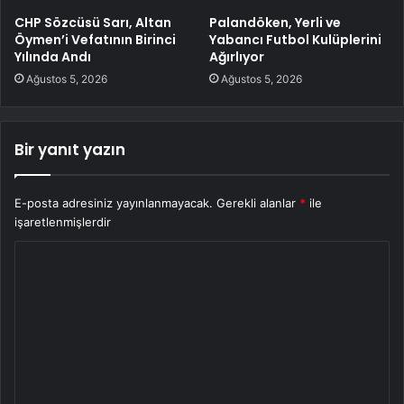
CHP Sözcüsü Sarı, Altan
Palandöken, Yerli ve
Öymen’i Vefatının Birinci
Yabancı Futbol Kulüplerini
Yılında Andı
Ağırlıyor
Ağustos 5, 2026
Ağustos 5, 2026
Bir yanıt yazın
E-posta adresiniz yayınlanmayacak.
Gerekli alanlar
*
ile
işaretlenmişlerdir
Y
o
r
u
m
*