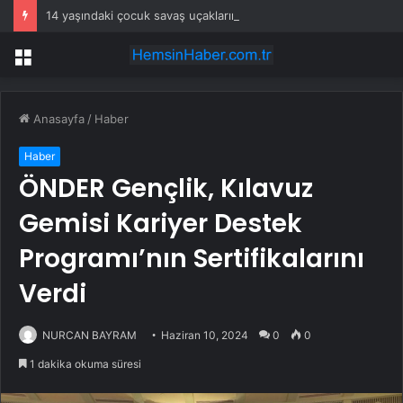
14 yaşındaki çocuk savaş uçaklarını alarma geçirdi
Menü
Anasayfa
/
Haber
Haber
ÖNDER Gençlik, Kılavuz
Gemisi Kariyer Destek
Programı’nın Sertifikalarını
Verdi
NURCAN BAYRAM
Haziran 10, 2024
0
0
1 dakika okuma süresi