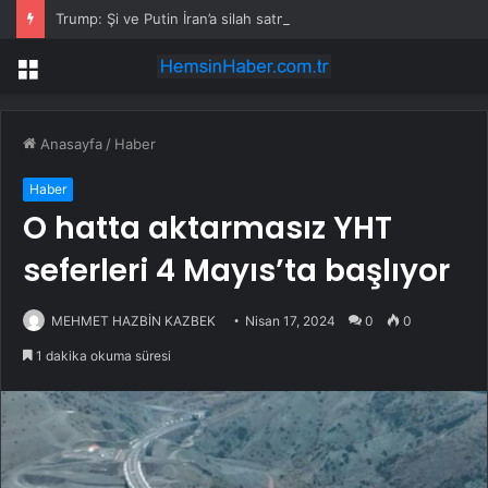
Trump: Şi ve Putin İran’a silah satmayacaklarını söyledi
Menü
Anasayfa
/
Haber
Haber
O hatta aktarmasız YHT
seferleri 4 Mayıs’ta başlıyor
MEHMET HAZBİN KAZBEK
Nisan 17, 2024
0
0
1 dakika okuma süresi