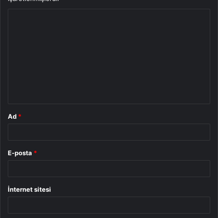
Y
o
r
u
m
*
Ad
*
E-posta
*
İnternet sitesi