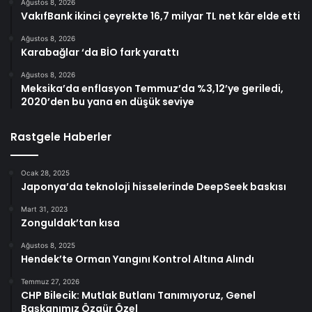
Ağustos 8, 2026
VakıfBank ikinci çeyrekte 16,7 milyar TL net kâr elde etti
Ağustos 8, 2026
Karabağlar ‘da BİO fark yarattı
Ağustos 8, 2026
Meksika’da enflasyon Temmuz’da %3,12’ye geriledi,
2020’den bu yana en düşük seviye
Rastgele Haberler
Ocak 28, 2025
Japonya’da teknoloji hisselerinde DeepSeek baskısı
Mart 31, 2023
Zonguldak’tan kısa
Ağustos 8, 2025
Hendek’te Orman Yangını Kontrol Altına Alındı
Temmuz 27, 2026
CHP Bilecik: Mutlak Butlanı Tanımıyoruz, Genel
Başkanımız Özgür Özel