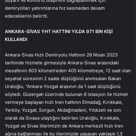
duyarlı ve konforlu ulaşımını sağlayabilmek için
demiryolları yatırımlarına hız kesmeden devam
edeceklerini belirtti.
ANKARA-SİVAS YHT HATTINI YILDA 971 BİN KİŞİ
KULLANDI
Ankara-Sivas Hızlı Demiryolu Hattının 26 Nisan 2023
tarihinde hizmete girmesiyle Ankara-Sivas arasındaki
mesafenin 603 kilometreden 405 kilometreye, 12 saat olan
seyahat süresinin 2 saate düştüğünü anımsatan Bakan
Uraloğlu, “Ankara-Yozgat arasının da 1 saat düştüğünü
söyledi. Güzergah üzerinde bulunan 8 istasyon ile hizmet
vermeye başlayan hızlı tren hattının Elmadağ, Kırıkkale,
Yerköy, Yozgat, Sorgun, Akdağmadeni, Yıldızeli ve son
olarak da Sivasa ulaştığını belirten Uraloğlu, Kırıkkale,
Yozgat ve Sivas illerimizin de Ankara merkezli hızlı tren
ağına bağlanması ile bu illerimizde yaşayan yaklaşık 1,3