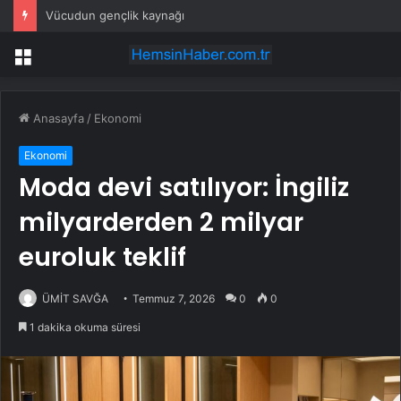
Vücudun gençlik kaynağı
Menü
Anasayfa
/
Ekonomi
Ekonomi
Moda devi satılıyor: İngiliz
milyarderden 2 milyar
euroluk teklif
ÜMİT SAVĞA
Temmuz 7, 2026
0
0
1 dakika okuma süresi