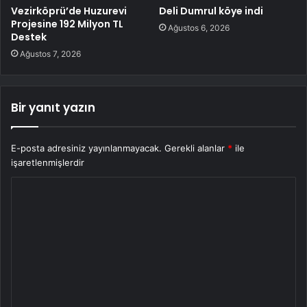
Vezirköprü’de Huzurevi
Deli Dumrul köye indi
Projesine 192 Milyon TL
Ağustos 6, 2026
Destek
Ağustos 7, 2026
Bir yanıt yazın
E-posta adresiniz yayınlanmayacak.
Gerekli alanlar
*
ile
işaretlenmişlerdir
Y
o
r
u
m
*