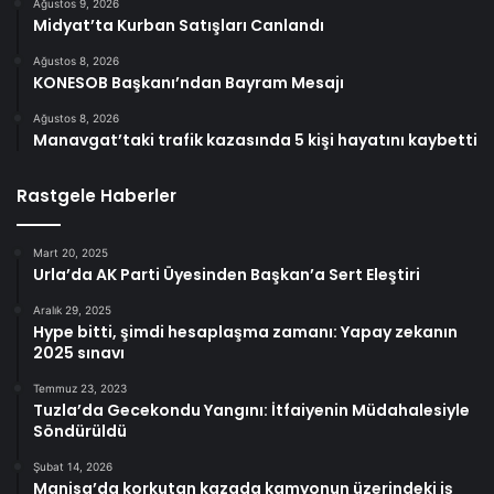
Ağustos 9, 2026
Midyat’ta Kurban Satışları Canlandı
Ağustos 8, 2026
KONESOB Başkanı’ndan Bayram Mesajı
Ağustos 8, 2026
Manavgat’taki trafik kazasında 5 kişi hayatını kaybetti
Rastgele Haberler
Mart 20, 2025
Urla’da AK Parti Üyesinden Başkan’a Sert Eleştiri
Aralık 29, 2025
Hype bitti, şimdi hesaplaşma zamanı: Yapay zekanın
2025 sınavı
Temmuz 23, 2023
Tuzla’da Gecekondu Yangını: İtfaiyenin Müdahalesiyle
Söndürüldü
Şubat 14, 2026
Manisa’da korkutan kazada kamyonun üzerindeki iş