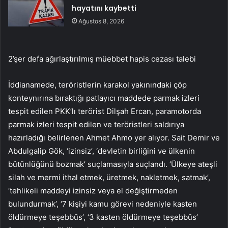
hayatını kaybetti
Ağustos 8, 2026
2’şer defa ağırlaştırılmış müebbet hapis cezası talebi
İddianamede, teröristlerin karakol yakınındaki çöp
konteynırına bıraktığı patlayıcı maddede parmak izleri
tespit edilen PKK’lı terörist Dilşah Ercan, paramotorda
parmak izleri tespit edilen ve teröristleri saldırıya
hazırladığı belirlenen Ahmet Ahmo yer alıyor. Sait Demir ve
Abdulgalip Gök, ‘izinsiz’, ‘devletin birliğini ve ülkenin
bütünlüğünü bozmak’ suçlamasıyla suçlandı. ‘Ülkeye ateşli
silah ve mermi ithal etmek, üretmek, nakletmek, satmak’,
‘tehlikeli maddeyi izinsiz veya el değiştirmeden
bulundurmak’, ‘7 kişiyi kamu görevi nedeniyle kasten
öldürmeye teşebbüs’, ‘3 kasten öldürmeye teşebbüs’