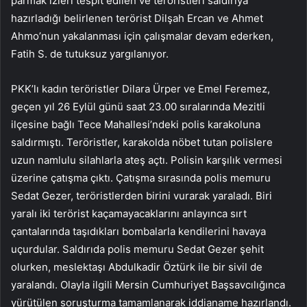
parmak izleri tespit edilen ve teröristleri saldırıya
hazırladığı belirlenen terörist Dilşah Ercan ve Ahmet
Ahmo’nun yakalanması için çalışmalar devam ederken,
Fatih S. de tutuksuz yargılanıyor.
PKK’lı kadın teröristler Dilara Ürper ve Emel Feremez,
geçen yıl 26 Eylül günü saat 23.00 sıralarında Mezitli
ilçesine bağlı Tece Mahallesi’ndeki polis karakoluna
saldırmıştı. Teröristler, karakolda nöbet tutan polislere
uzun namlulu silahlarla ateş açtı. Polisin karşılık vermesi
üzerine çatışma çıktı. Çatışma sırasında polis memuru
Sedat Gezer, teröristlerden birini vurarak yaraladı. Biri
yaralı iki terörist kaçamayacaklarını anlayınca sırt
çantalarında taşıdıkları bombalarla kendilerini havaya
uçurdular. Saldırıda polis memuru Sedat Gezer şehit
olurken, meslektaşı Abdulkadir Öztürk ile bir sivil de
yaralandı. Olayla ilgili Mersin Cumhuriyet Başsavcılığınca
yürütülen soruşturma tamamlanarak iddianame hazırlandı.