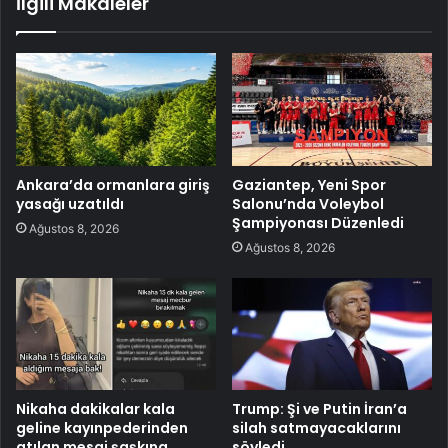
İlgili Makaleler
Ankara’da ormanlara giriş
Gaziantep, Yeni Spor
yasağı uzatıldı
Salonu’nda Voleybol
Şampiyonası Düzenledi
Ağustos 8, 2026
Ağustos 8, 2026
Nikaha dakikalar kala
Trump: Şi ve Putin İran’a
geline kayınpederinden
silah satmayacaklarını
atılan mesaj şaşkına
söyledi