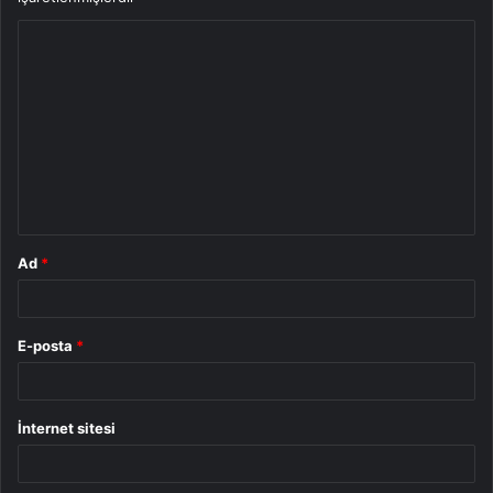
Y
o
r
u
m
*
Ad
*
E-posta
*
İnternet sitesi