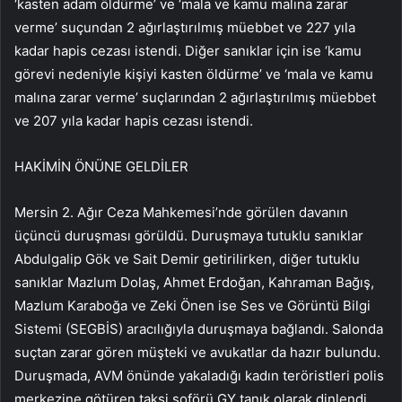
‘kasten adam öldürme’ ve ‘mala ve kamu malına zarar
verme’ suçundan 2 ağırlaştırılmış müebbet ve 227 yıla
kadar hapis cezası istendi. Diğer sanıklar için ise ‘kamu
görevi nedeniyle kişiyi kasten öldürme’ ve ‘mala ve kamu
malına zarar verme’ suçlarından 2 ağırlaştırılmış müebbet
ve 207 yıla kadar hapis cezası istendi.
HAKİMİN ÖNÜNE GELDİLER
Mersin 2. Ağır Ceza Mahkemesi’nde görülen davanın
üçüncü duruşması görüldü. Duruşmaya tutuklu sanıklar
Abdulgalip Gök ve Sait Demir getirilirken, diğer tutuklu
sanıklar Mazlum Dolaş, Ahmet Erdoğan, Kahraman Bağış,
Mazlum Karaboğa ve Zeki Önen ise Ses ve Görüntü Bilgi
Sistemi (SEGBİS) aracılığıyla duruşmaya bağlandı. Salonda
suçtan zarar gören müşteki ve avukatlar da hazır bulundu.
Duruşmada, AVM önünde yakaladığı kadın teröristleri polis
merkezine götüren taksi şoförü GY tanık olarak dinlendi.