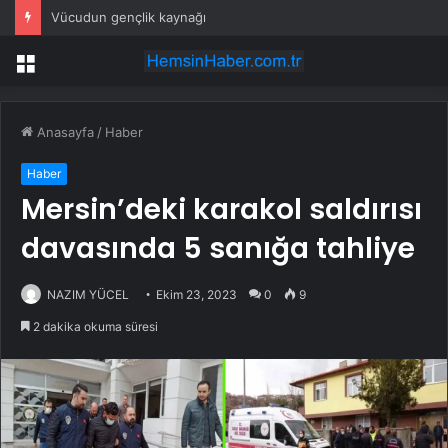
Vücudun gençlik kaynağı
Menü
Anasayfa
/
Haber
Haber
Mersin’deki karakol saldırısı
davasında 5 sanığa tahliye
NAZIM YÜCEL
Ekim 23, 2023
0
9
2 dakika okuma süresi