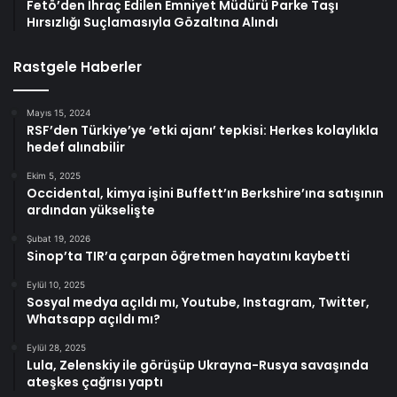
Fetö’den İhraç Edilen Emniyet Müdürü Parke Taşı
Hırsızlığı Suçlamasıyla Gözaltına Alındı
Rastgele Haberler
Mayıs 15, 2024
RSF’den Türkiye’ye ‘etki ajanı’ tepkisi: Herkes kolaylıkla
hedef alınabilir
Ekim 5, 2025
Occidental, kimya işini Buffett’ın Berkshire’ına satışının
ardından yükselişte
Şubat 19, 2026
Sinop’ta TIR’a çarpan öğretmen hayatını kaybetti
Eylül 10, 2025
Sosyal medya açıldı mı, Youtube, Instagram, Twitter,
Whatsapp açıldı mı?
Eylül 28, 2025
Lula, Zelenskiy ile görüşüp Ukrayna-Rusya savaşında
ateşkes çağrısı yaptı