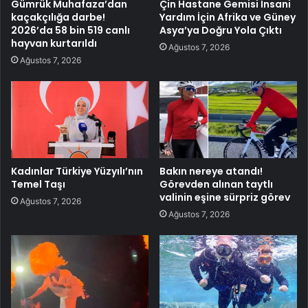
Gümrük Muhafaza’dan
Çin Hastane Gemisi İnsani
kaçakçılığa darbe!
Yardım İçin Afrika ve Güney
2026’da 58 bin 519 canlı
Asya’ya Doğru Yola Çıktı
hayvan kurtarıldı
Ağustos 7, 2026
Ağustos 7, 2026
Kadınlar Türkiye Yüzyılı’nın
Bakın nereye atandı!
Temel Taşı
Görevden alınan taytlı
valinin eşine sürpriz görev
Ağustos 7, 2026
Ağustos 7, 2026