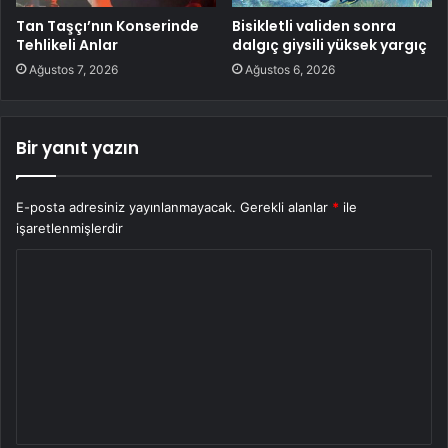
Tan Taşçı’nın Konserinde
Bisikletli validen sonra
Tehlikeli Anlar
dalgıç giysili yüksek yargıç
Ağustos 7, 2026
Ağustos 6, 2026
Bir yanıt yazın
E-posta adresiniz yayınlanmayacak.
Gerekli alanlar
*
ile
işaretlenmişlerdir
Y
o
r
u
m
*