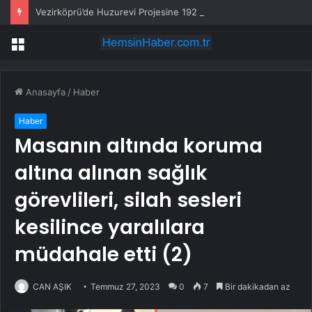
Vezirköprü’de Huzurevi Projesine 192 Milyon TL Destek
Menü
Anasayfa
/
Haber
Haber
Masanın altında koruma
altına alınan sağlık
görevlileri, silah sesleri
kesilince yaralılara
müdahale etti (2)
CAN AŞIK
Temmuz 27, 2023
0
7
Bir dakikadan az