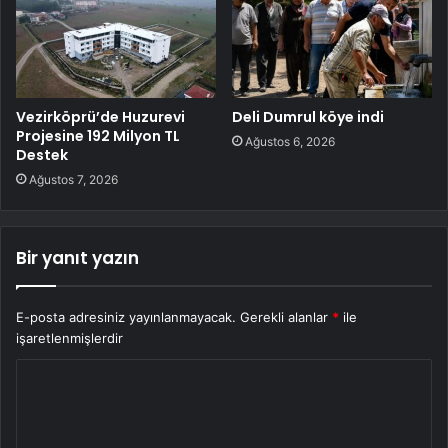
Vezirköprü’de Huzurevi
Deli Dumrul köye indi
Projesine 192 Milyon TL
Ağustos 6, 2026
Destek
Ağustos 7, 2026
Bir yanıt yazın
E-posta adresiniz yayınlanmayacak.
Gerekli alanlar
*
ile
işaretlenmişlerdir
Y
o
r