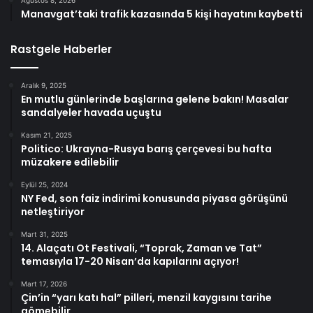
Manavgat’taki trafik kazasında 5 kişi hayatını kaybetti
Rastgele Haberler
Aralık 9, 2025
En mutlu günlerinde başlarına gelene bakın! Masalar
sandalyeler havada uçuştu
Kasım 21, 2025
Politico: Ukrayna-Rusya barış çerçevesi bu hafta
müzakere edilebilir
Eylül 25, 2024
NY Fed, son faiz indirimi konusunda piyasa görüşünü
netleştiriyor
Mart 31, 2025
14. Alaçatı Ot Festivali, “Toprak, Zaman ve Tat”
temasıyla 17-20 Nisan’da kapılarını açıyor!
Mart 17, 2026
Çin’in “yarı katı hal” pilleri, menzil kaygısını tarihe
gömebilir