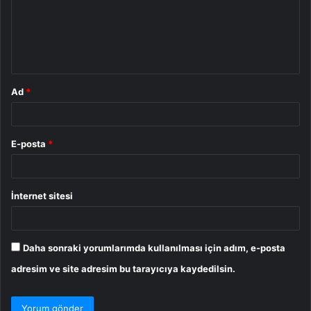
u
m
*
Ad
*
E-posta
*
İnternet sitesi
Daha sonraki yorumlarımda kullanılması için adım, e-posta
adresim ve site adresim bu tarayıcıya kaydedilsin.