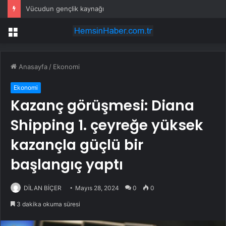
Vücudun gençlik kaynağı
Menü
Anasayfa
/
Ekonomi
Ekonomi
Kazanç görüşmesi: Diana
Shipping 1. çeyreğe yüksek
kazançla güçlü bir
başlangıç yaptı
DİLAN BİÇER
Mayıs 28, 2024
0
0
3 dakika okuma süresi