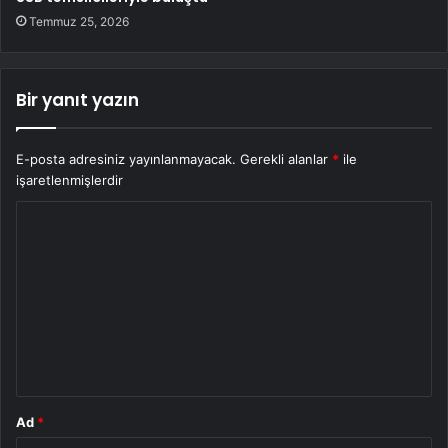
Temmuz 25, 2026
Bir yanıt yazın
E-posta adresiniz yayınlanmayacak.
Gerekli alanlar
*
ile
işaretlenmişlerdir
Y
o
r
u
m
*
Ad
*