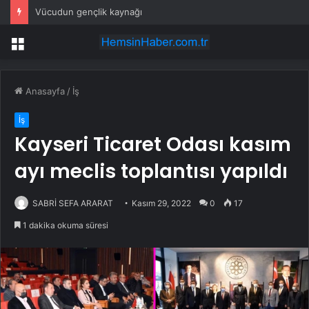
Vücudun gençlik kaynağı
Menü
Anasayfa
/
İş
İş
Kayseri Ticaret Odası kasım
ayı meclis toplantısı yapıldı
SABRİ SEFA ARARAT
Kasım 29, 2022
0
17
1 dakika okuma süresi