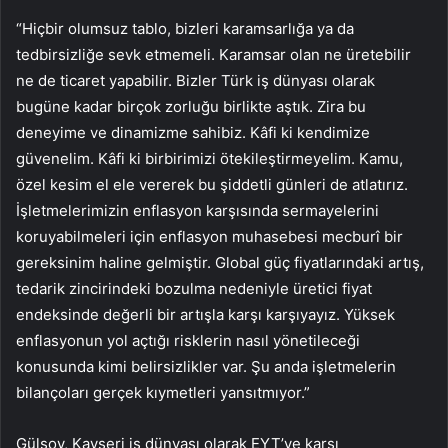
“Hiçbir olumsuz tablo, bizleri karamsarlığa ya da
tedbirsizliğe sevk etmemeli. Karamsar olan ne üretebilir
ne de ticaret yapabilir. Bizler Türk iş dünyası olarak
bugüne kadar birçok zorluğu birlikte aştık. Zira bu
deneyime ve dinamizme sahibiz. Kâfi ki kendimize
güvenelim. Kâfi ki birbirimizi ötekileştirmeyelim. Kamu,
özel kesim el ele vererek bu şiddetli günleri de atlatırız.
İşletmelerimizin enflasyon karşısında sermayelerini
koruyabilmeleri için enflasyon muhasebesi mecburî bir
gereksinim haline gelmiştir. Global güç fiyatlarındaki artış,
tedarik zincirindeki bozulma nedeniyle üretici fiyat
endeksinde değerli bir artışla karşı karşıyayız. Yüksek
enflasyonun yol açtığı risklerin nasıl yönetileceği
konusunda kimi belirsizlikler var. Şu anda işletmelerin
bilançoları gerçek kıymetleri yansıtmıyor.”
Gülsoy, Kayseri iş dünyası olarak EYT’ye karşı