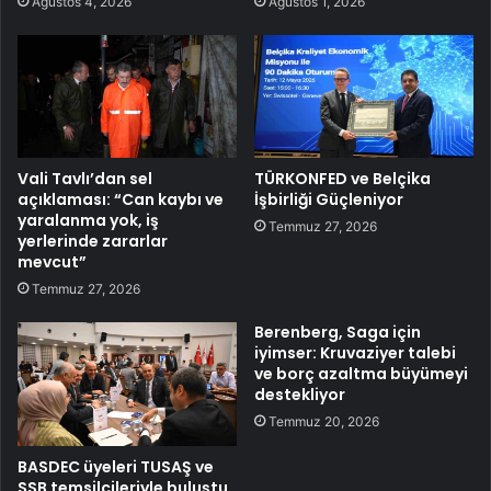
Ağustos 4, 2026
Ağustos 1, 2026
Vali Tavlı’dan sel
TÜRKONFED ve Belçika
açıklaması: “Can kaybı ve
İşbirliği Güçleniyor
yaralanma yok, iş
Temmuz 27, 2026
yerlerinde zararlar
mevcut”
Temmuz 27, 2026
Berenberg, Saga için
iyimser: Kruvaziyer talebi
ve borç azaltma büyümeyi
destekliyor
Temmuz 20, 2026
BASDEC üyeleri TUSAŞ ve
SSB temsilcileriyle buluştu