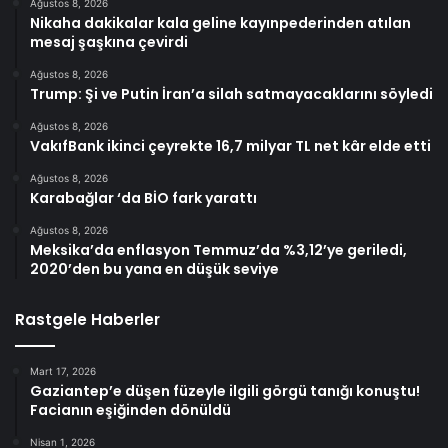
Ağustos 8, 2026
Nikaha dakikalar kala geline kayınpederinden atılan
mesaj şaşkına çevirdi
Ağustos 8, 2026
Trump: Şi ve Putin İran’a silah satmayacaklarını söyledi
Ağustos 8, 2026
VakıfBank ikinci çeyrekte 16,7 milyar TL net kâr elde etti
Ağustos 8, 2026
Karabağlar ‘da BİO fark yarattı
Ağustos 8, 2026
Meksika’da enflasyon Temmuz’da %3,12’ye geriledi,
2020’den bu yana en düşük seviye
Rastgele Haberler
Mart 17, 2026
Gaziantep’e düşen füzeyle ilgili görgü tanığı konuştu!
Facianın eşiğinden dönüldü
Nisan 1, 2026