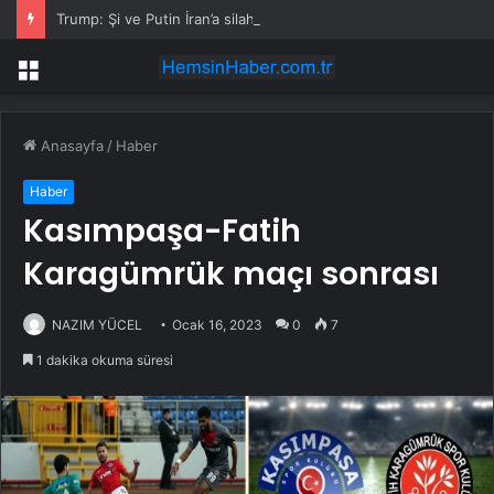
Trump: Şi ve Putin İran’a silah satmayacaklarını söyledi
Menü
Anasayfa
/
Haber
Haber
Kasımpaşa-Fatih
Karagümrük maçı sonrası
NAZIM YÜCEL
Ocak 16, 2023
0
7
1 dakika okuma süresi