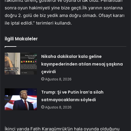
rakibimiz direnç gösterdi ve oyuna ortak oldu. Penaltıdan
sonra oyun hakimiyeti yine bize geçti.İlk yarının sonlarına
doğru 2. golü de biz yedik ama doğru olmadı. Ofsayt kararı
ile iptal edildi.” terimleri kullandı.
İlgili Makaleler
Nikaha dakikalar kala geline
kayınpederinden atılan mesaj şaşkına
çevirdi
Ağustos 8, 2026
Trump: Şi ve Putin İran’a silah
satmayacaklarını söyledi
Ağustos 8, 2026
İkinci yarıda Fatih Karagümrük’ün hala oyunda olduğunu