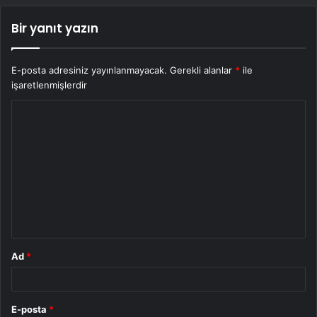
Bir yanıt yazın
E-posta adresiniz yayınlanmayacak.
Gerekli alanlar
*
ile
işaretlenmişlerdir
Y
o
r
u
m
*
Ad
*
E-posta
*