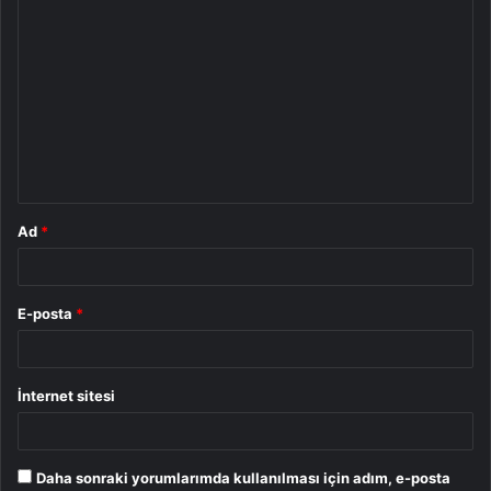
Y
o
r
u
m
*
Ad
*
E-posta
*
İnternet sitesi
Daha sonraki yorumlarımda kullanılması için adım, e-posta