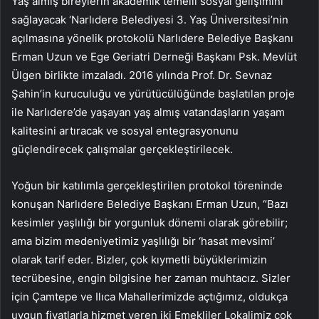
Yaş almış bireylerin akademik temelli sosyal gelişimini
sağlayacak ‘Narlıdere Belediyesi 3. Yaş Üniversitesi’nin
açılmasına yönelik protokolü Narlıdere Belediye Başkanı
Erman Uzun ve Ege Geriatri Derneği Başkanı Psk. Mevlüt
Ülgen birlikte imzaladı. 2016 yılında Prof. Dr. Sevnaz
Şahin’in kuruculuğu ve yürütücülüğünde başlatılan proje
ile Narlıdere’de yaşayan yaş almış vatandaşların yaşam
kalitesini artıracak ve sosyal entegrasyonunu
güçlendirecek çalışmalar gerçekleştirilecek.
Yoğun bir katılımla gerçekleştirilen protokol töreninde
konuşan Narlıdere Belediye Başkanı Erman Uzun, “Bazı
kesimler yaşlılığı bir yorgunluk dönemi olarak görebilir;
ama bizim medeniyetimiz yaşlılığı bir ‘hasat mevsimi’
olarak tarif eder. Bizler, çok kıymetli büyüklerimizin
tecrübesine, engin bilgisine her zaman muhtacız. Sizler
için Çamtepe ve Ilıca Mahallerimizde açtığımız, oldukça
uygun fiyatlarla hizmet veren iki Emekliler Lokalimiz çok