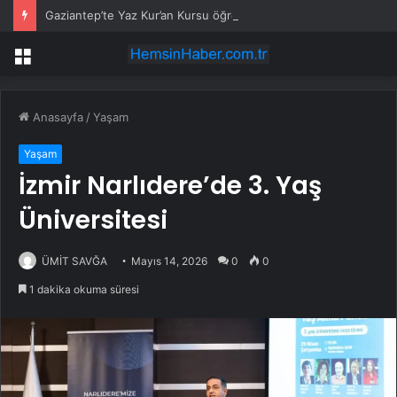
Gaziantep’te Yaz Kur’an Kursu öğrencilerine bisikletli ödül
Menü
Anasayfa
/
Yaşam
Yaşam
İzmir Narlıdere’de 3. Yaş
Üniversitesi
ÜMİT SAVĞA
Mayıs 14, 2026
0
0
1 dakika okuma süresi