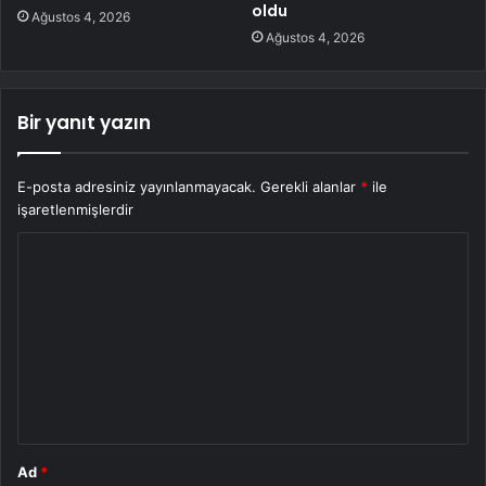
oldu
Ağustos 4, 2026
Ağustos 4, 2026
Bir yanıt yazın
E-posta adresiniz yayınlanmayacak.
Gerekli alanlar
*
ile
işaretlenmişlerdir
Y
o
r
u
m
*
Ad
*