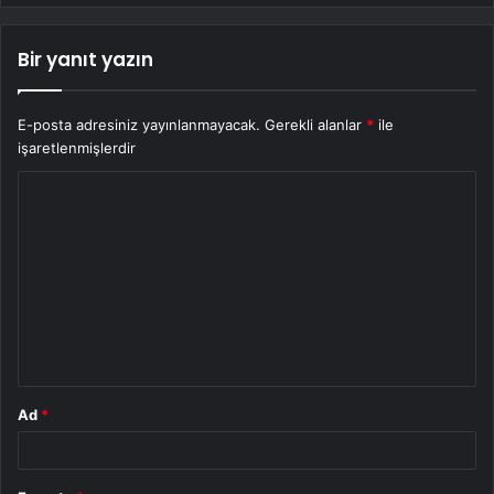
Bir yanıt yazın
E-posta adresiniz yayınlanmayacak.
Gerekli alanlar
*
ile
işaretlenmişlerdir
Y
o
r
u
m
*
Ad
*