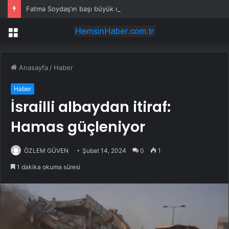
Fatma Soydaş’ın başı büyük dertte
Menü
Anasayfa
/
Haber
Haber
İsrailli albaydan itiraf:
Hamas güçleniyor
ÖZLEM GÜVEN
Şubat 14, 2024
0
1
1 dakika okuma süresi