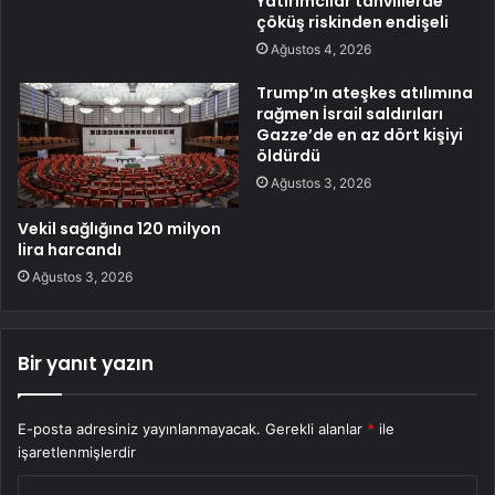
Yatırımcılar tahvillerde
çöküş riskinden endişeli
Ağustos 4, 2026
Trump’ın ateşkes atılımına
rağmen İsrail saldırıları
Gazze’de en az dört kişiyi
öldürdü
Ağustos 3, 2026
Vekil sağlığına 120 milyon
lira harcandı
Ağustos 3, 2026
Bir yanıt yazın
E-posta adresiniz yayınlanmayacak.
Gerekli alanlar
*
ile
işaretlenmişlerdir
Y