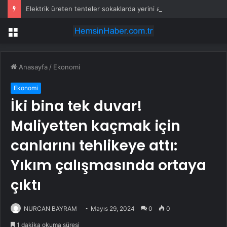
Elektrik üreten tenteler sokaklarda yerini almaya baladı
Menü
Anasayfa
/
Ekonomi
Ekonomi
İki bina tek duvar!
Maliyetten kaçmak için
canlarını tehlikeye attı:
Yıkım çalışmasında ortaya
çıktı
NURCAN BAYRAM
Mayıs 29, 2024
0
0
1 dakika okuma süresi