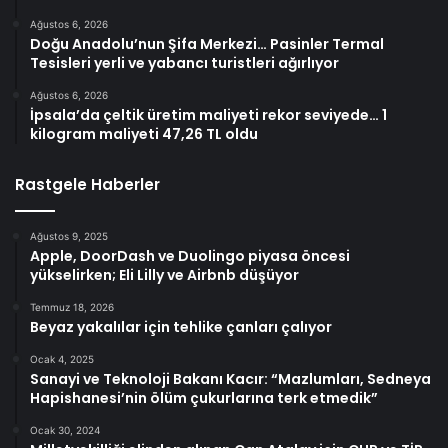
Ağustos 6, 2026
Doğu Anadolu’nun Şifa Merkezi… Pasinler Termal
Tesisleri yerli ve yabancı turistleri ağırlıyor
Ağustos 6, 2026
İpsala’da çeltik üretim maliyeti rekor seviyede… 1
kilogram maliyeti 47,26 TL oldu
Rastgele Haberler
Ağustos 9, 2025
Apple, DoorDash ve Duolingo piyasa öncesi
yükselirken; Eli Lilly ve Airbnb düşüyor
Temmuz 18, 2026
Beyaz yakalılar için tehlike çanları çalıyor
Ocak 4, 2025
Sanayi ve Teknoloji Bakanı Kacır: “Mazlumları, Sedneya
Hapishanesi’nin ölüm çukurlarına terk etmedik”
Ocak 30, 2024