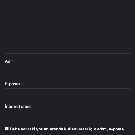
o
r
u
m
*
Ad
*
E-posta
*
İnternet sitesi
Daha sonraki yorumlarımda kullanılması için adım, e-posta