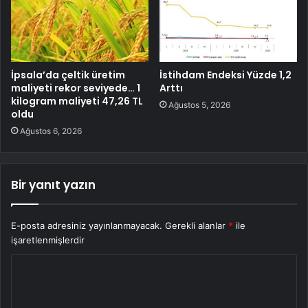
İpsala’da çeltik üretim
İstihdam Endeksi Yüzde 1,2
maliyeti rekor seviyede… 1
Arttı
kilogram maliyeti 47,26 TL
Ağustos 5, 2026
oldu
Ağustos 6, 2026
Bir yanıt yazın
E-posta adresiniz yayınlanmayacak.
Gerekli alanlar
*
ile
işaretlenmişlerdir
Y
o
r