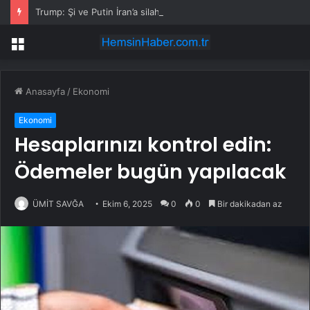
Trump: Şi ve Putin İran’a silah satmayacaklarını söyledi
Menü
Anasayfa
/
Ekonomi
Ekonomi
Hesaplarınızı kontrol edin:
Ödemeler bugün yapılacak
ÜMİT SAVĞA
Ekim 6, 2025
0
0
Bir dakikadan az