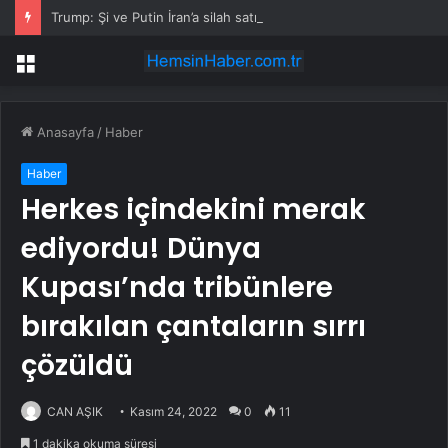
Trump: Şi ve Putin İran’a silah satmayacaklarını söyledi
Menü
Anasayfa
/
Haber
Haber
Herkes içindekini merak
ediyordu! Dünya
Kupası’nda tribünlere
bırakılan çantaların sırrı
çözüldü
CAN AŞIK
Kasım 24, 2022
0
11
1 dakika okuma süresi