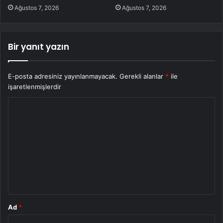
Ağustos 7, 2026
Ağustos 7, 2026
Bir yanıt yazın
E-posta adresiniz yayınlanmayacak.
Gerekli alanlar
*
ile
işaretlenmişlerdir
Y
o
r
u
m
*
Ad
*