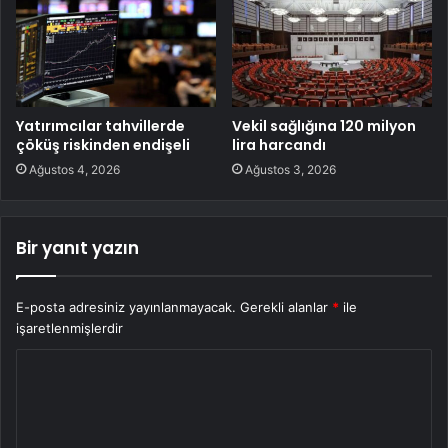
Yatırımcılar tahvillerde
Vekil sağlığına 120 milyon
çöküş riskinden endişeli
lira harcandı
Ağustos 4, 2026
Ağustos 3, 2026
Bir yanıt yazın
E-posta adresiniz yayınlanmayacak.
Gerekli alanlar
*
ile
işaretlenmişlerdir
Y
o
r