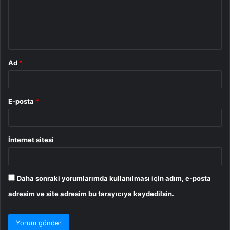
u
m
*
Ad
*
E-posta
*
İnternet sitesi
Daha sonraki yorumlarımda kullanılması için adım, e-posta
adresim ve site adresim bu tarayıcıya kaydedilsin.