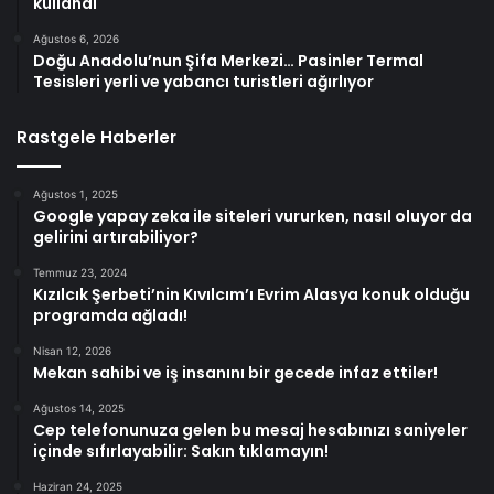
kullandı
Ağustos 6, 2026
Doğu Anadolu’nun Şifa Merkezi… Pasinler Termal
Tesisleri yerli ve yabancı turistleri ağırlıyor
Rastgele Haberler
Ağustos 1, 2025
Google yapay zeka ile siteleri vururken, nasıl oluyor da
gelirini artırabiliyor?
Temmuz 23, 2024
Kızılcık Şerbeti’nin Kıvılcım’ı Evrim Alasya konuk olduğu
programda ağladı!
Nisan 12, 2026
Mekan sahibi ve iş insanını bir gecede infaz ettiler!
Ağustos 14, 2025
Cep telefonunuza gelen bu mesaj hesabınızı saniyeler
içinde sıfırlayabilir: Sakın tıklamayın!
Haziran 24, 2025