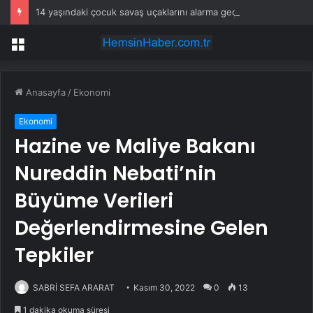
14 yaşındaki çocuk savaş uçaklarını alarma geçirdi
Menü
Anasayfa
/
Ekonomi
Ekonomi
Hazine ve Maliye Bakanı
Nureddin Nebati’nin
Büyüme Verileri
Değerlendirmesine Gelen
Tepkiler
SABRİ SEFA ARARAT
Kasım 30, 2022
0
13
1 dakika okuma süresi