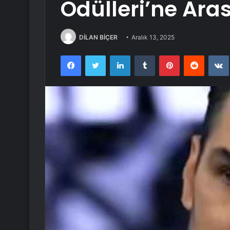
Ödülleri’ne Ar
DİLAN BİÇER
Aralık 13, 2025
Facebook
Twitter
LinkedIn
Tumblr
Pinterest
Reddit