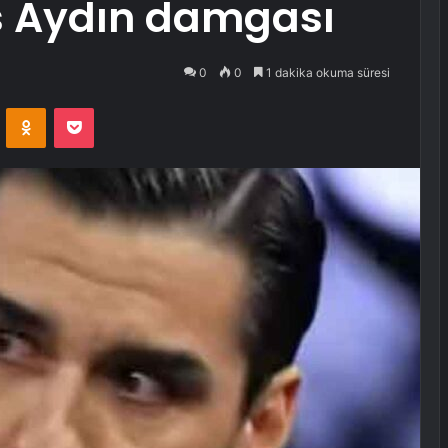
as Aydın damgası
0
0
1 dakika okuma süresi
VKontakte
Odnoklassniki
Pocket