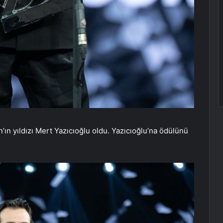
ın yıldızı Mert Yazıcıoğlu oldu. Yazıcıoğlu’na ödülünü