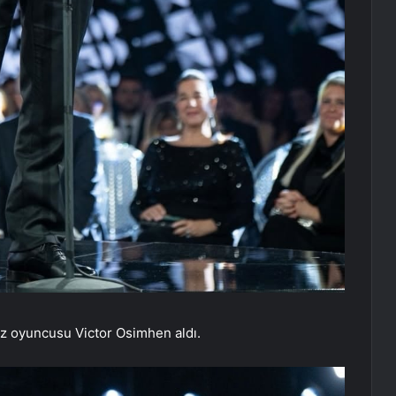
dız oyuncusu Victor Osimhen aldı.