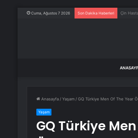
Dünyanın 
Cuma, Ağustos 7 2026
Son Dakika Haberleri
ANASAY
Anasayfa
/
Yaşam
/
GQ Türkiye Men Of The Year Öd
Yaşam
GQ Türkiye Men 