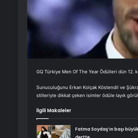
GQ Türkiye Men Of The Year Ödülleri dün 12. ke
Sunuculuğunu Erkan Kolçak Köstendil ve Şükran 
stilleriyle dikkat çeken isimler ödüle layık görü
İlgili Makaleler
Fatma Soydaş’ın başı büyü
dertte