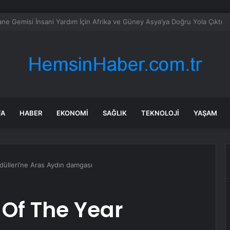
en zorlu hasadı: Bu bal için 90 metrelik uçurumlara sarkıyorlar
FA
HABER
EKONOMI
SAĞLIK
TEKNOLOJI
YAŞAM
ülleri’ne Aras Aydın damgası
Of The Year