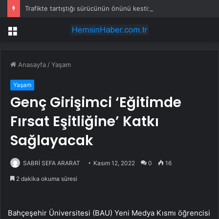
Trafikte tartıştığı sürücünün önünü kesti: Kafanı keserim
Menü
Anasayfa
/
Yaşam
Yaşam
Genç Girişimci ‘Eğitimde
Fırsat Eşitliğine’ Katkı
Sağlayacak
SABRİ SEFA ARARAT
Kasım 12, 2022
0
16
2 dakika okuma süresi
Bahçeşehir Üniversitesi (BAU) Yeni Medya Kısmı öğrencisi