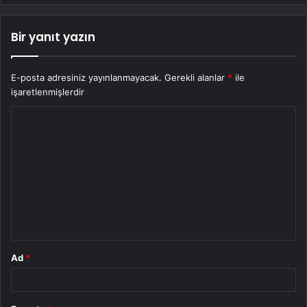
Bir yanıt yazın
E-posta adresiniz yayınlanmayacak.
Gerekli alanlar
*
ile
işaretlenmişlerdir
Y
o
r
u
m
*
Ad
*