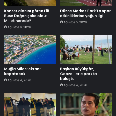
Konser alanını gören Elif
Düzce Merkez Park’ta spor
Buse Doğan şoke oldu:
etkinliklerine yoğun ilgi
Millet nerede?
Ağustos 5, 2026
Ağustos 6, 2026
Muğla Milas ‘ekranı’
Başkan Büyükgöz,
kapatacak!
Gebzelilerle parkta
buluştu
Ağustos 4, 2026
Ağustos 4, 2026