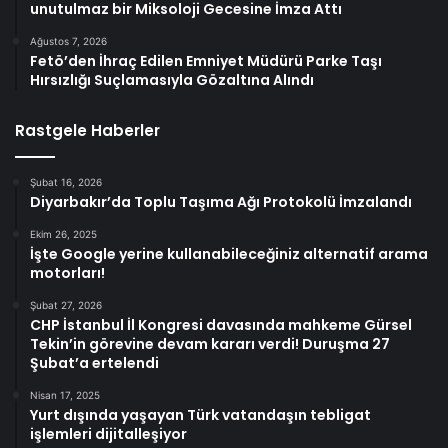
unutulmaz bir Miksoloji Gecesine İmza Attı
Ağustos 7, 2026
Fetö’den İhraç Edilen Emniyet Müdürü Parke Taşı
Hırsızlığı Suçlamasıyla Gözaltına Alındı
Rastgele Haberler
Şubat 16, 2026
Diyarbakır’da Toplu Taşıma Ağı Protokolü İmzalandı
Ekim 26, 2025
İşte Google yerine kullanabileceğiniz alternatif arama
motorları!
Şubat 27, 2026
CHP İstanbul İl Kongresi davasında mahkeme Gürsel
Tekin’in görevine devam kararı verdi! Duruşma 27
Şubat’a ertelendi
Nisan 17, 2025
Yurt dışında yaşayan Türk vatandaşın tebligat
işlemleri dijitalleşiyor