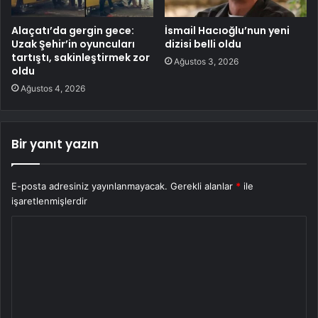
Alaçatı’da gergin gece:
İsmail Hacıoğlu’nun yeni
Uzak Şehir’in oyuncuları
dizisi belli oldu
tartıştı, sakinleştirmek zor
Ağustos 3, 2026
oldu
Ağustos 4, 2026
Bir yanıt yazın
E-posta adresiniz yayınlanmayacak.
Gerekli alanlar
*
ile
işaretlenmişlerdir
Y
o
r
u
m