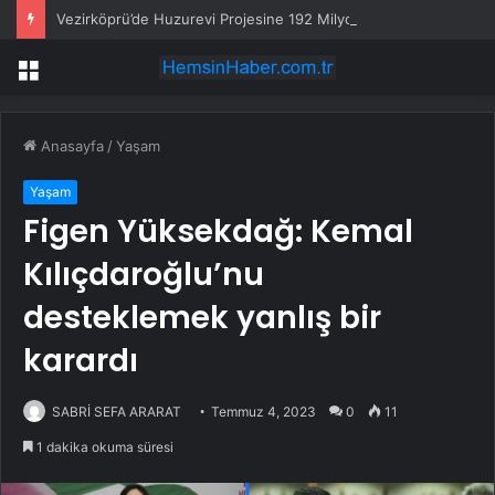
Vezirköprü’de Huzurevi Projesine 192 Milyon TL Destek
Menü
Anasayfa
/
Yaşam
Yaşam
Figen Yüksekdağ: Kemal
Kılıçdaroğlu’nu
desteklemek yanlış bir
karardı
SABRİ SEFA ARARAT
Temmuz 4, 2023
0
11
1 dakika okuma süresi