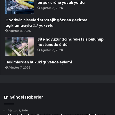
birçok ürüne yasak yolda
Ağustos 8, 2026
Goodwin hisseleri stratejik gözden geçirme
açıklamasıyla %7 yükseldi
Ağustos 8, 2026
Site havuzunda hareketsiz bulunup
hastanede öldü
Ağustos 8, 2026
Hekimlerden hukuki güvence eylemi
Ağustos 7, 2026
En Güncel Haberler
Ağustos 9, 2026