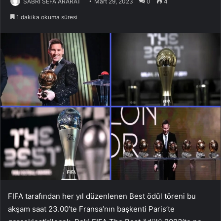
SABRİ SEFA ARARAT
Mart 29, 2023
0
4
1 dakika okuma süresi
FIFA tarafından her yıl düzenlenen Best ödül töreni bu
akşam saat 23.00’te Fransa’nın başkenti Paris’te