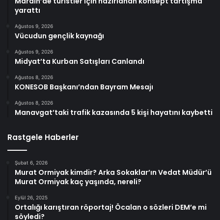
Mardin’de turistler için hazırlanan konsept tartışma
yarattı
Ağustos 9, 2026
Vücudun gençlik kaynağı
Ağustos 9, 2026
Midyat’ta Kurban Satışları Canlandı
Ağustos 8, 2026
KONESOB Başkanı’ndan Bayram Mesajı
Ağustos 8, 2026
Manavgat’taki trafik kazasında 5 kişi hayatını kaybetti
Rastgele Haberler
Şubat 6, 2026
Murat Ormiyak kimdir? Arka Sokaklar’ın Vedat Müdür’ü
Murat Ormiyak kaç yaşında, nereli?
Eylül 26, 2025
Ortalığı karıştıran röportaj! Öcalan o sözleri DEM’e mi
söyledi?