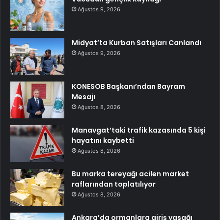
Ağustos 9, 2026
Midyat’ta Kurban Satışları Canlandı
Ağustos 9, 2026
KONESOB Başkanı’ndan Bayram
Mesajı
Ağustos 8, 2026
Manavgat’taki trafik kazasında 5 kişi
hayatını kaybetti
Ağustos 8, 2026
Bu marka tereyağı acilen market
raflarından toplatılıyor
Ağustos 8, 2026
Ankara’da ormanlara giriş yasağı