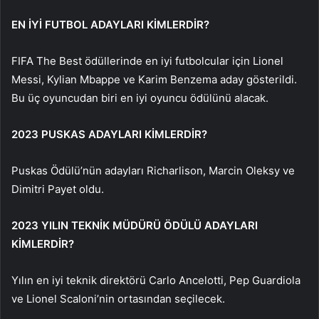
EN İYİ FUTBOL ADAYLARI KİMLERDİR?
FIFA The Best ödüllerinde en iyi futbolcular için Lionel
Messi, Kylian Mbappe ve Karim Benzema aday gösterildi.
Bu üç oyuncudan biri en iyi oyuncu ödülünü alacak.
2023 PUSKAS ADAYLARI KİMLERDİR?
Puskas Ödülü’nün adayları Richarlison, Marcin Oleksy ve
Dimitri Payet oldu.
2023 YILIN TEKNİK MÜDÜRÜ ÖDÜLÜ ADAYLARI
KİMLERDİR?
Yılın en iyi teknik direktörü Carlo Ancelotti, Pep Guardiola
ve Lionel Scaloni’nin ortasından seçilecek.