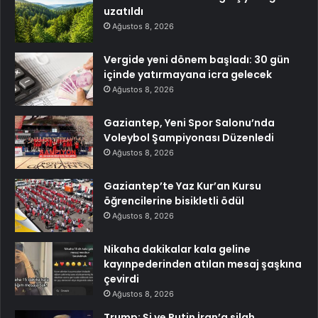
uzatıldı
Ağustos 8, 2026
Vergide yeni dönem başladı: 30 gün
içinde yatırmayana icra gelecek
Ağustos 8, 2026
Gaziantep, Yeni Spor Salonu’nda
Voleybol Şampiyonası Düzenledi
Ağustos 8, 2026
Gaziantep’te Yaz Kur’an Kursu
öğrencilerine bisikletli ödül
Ağustos 8, 2026
Nikaha dakikalar kala geline
kayınpederinden atılan mesaj şaşkına
çevirdi
Ağustos 8, 2026
Trump: Şi ve Putin İran’a silah