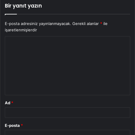
Bir yanıt yazın
E-posta adresiniz yayınlanmayacak.
Gerekli alanlar
*
ile
işaretlenmişlerdir
Y
o
r
u
m
*
Ad
*
E-posta
*