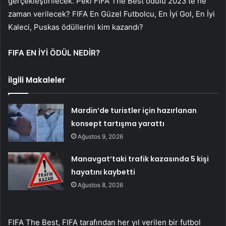
gerçekleştirilecek. Peki FIFA The Best ödülü 2023’te ne
zaman verilecek? FIFA En Güzel Futbolcu, En İyi Gol, En İyi
Kaleci, Puskas ödüllerini kim kazandı?
FIFA EN İYİ ÖDÜL NEDİR?
İlgili Makaleler
Mardin’de turistler için hazırlanan
konsept tartışma yarattı
Ağustos 9, 2026
Manavgat’taki trafik kazasında 5 kişi
hayatını kaybetti
Ağustos 8, 2026
FIFA The Best, FIFA tarafından her yıl verilen bir futbol