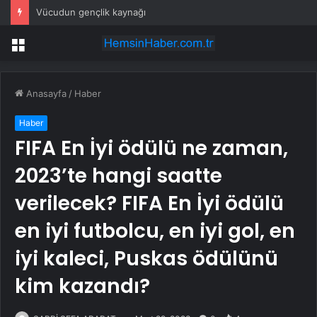
Vücudun gençlik kaynağı
Menü
Anasayfa
/
Haber
Haber
FIFA En İyi ödülü ne zaman,
2023’te hangi saatte
verilecek? FIFA En İyi ödülü
en iyi futbolcu, en iyi gol, en
iyi kaleci, Puskas ödülünü
kim kazandı?