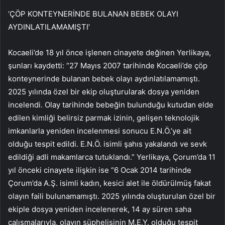
‘ÇÖP KONTEYNERİNDE BULANAN BEBEK OLAYI
AYDINLATILAMAMIŞTI’
Kocaeli’de 18 yıl önce işlenen cinayete değinen Yerlikaya,
şunları kaydetti: “27 Mayıs 2007 tarihinde Kocaeli’de çöp
konteynerinde bulanan bebek olayı aydınlatılamamıştı.
2025 yılında özel bir ekip oluşturularak dosya yeniden
incelendi. Olay tarihinde bebeğin bulunduğu kutudan elde
edilen kimliği belirsiz parmak izinin, gelişen teknolojik
imkanlarla yeniden incelenmesi sonucu E.N.Ö.’ye ait
olduğu tespit edildi. E.N.Ö. isimli şahıs yakalandı ve sevk
edildiği adli makamlarca tutuklandı.” Yerlikaya, Çorum’da 11
yıl önceki cinayete ilişkin ise “6 Ocak 2014 tarihinde
Çorum’da A.Ş. isimli kadın, kesici alet ile öldürülmüş fakat
olayın faili bulunamamıştı. 2025 yılında oluşturulan özel bir
ekiple dosya yeniden incelenerek, 14 ay süren saha
çalışmalarıyla, olayın şüphelisinin M.E.Y. olduğu tespit