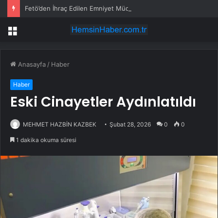
Fetö’den İhraç Edilen Emniyet Müdürü Parke Taşı Hırsızlığı Suçlamasıyla Gözaltına Alındı
Menü
Anasayfa
/
Haber
Haber
Eski Cinayetler Aydınlatıldı
MEHMET HAZBİN KAZBEK
Şubat 28, 2026
0
0
1 dakika okuma süresi