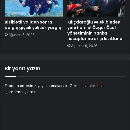
Bisikletli validen sonra
Kılıçdaroğlu ve ekibinden
dalgıç giysili yüksek yargıç
yeni hamle! Özgür Özel
yönetiminin banka
Ağustos 6, 2026
hesaplarına erişi kısıtlandı
Ağustos 6, 2026
Bir yanıt yazın
E-posta adresiniz yayınlanmayacak.
Gerekli alanlar
*
ile
işaretlenmişlerdir
Y
o
r
u